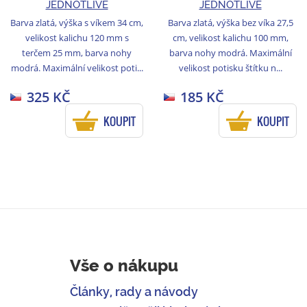
JEDNOTLIVĚ
JEDNOTLIVĚ
Barva zlatá, výška s víkem 34 cm,
Barva zlatá, výška bez víka 27,5
velikost kalichu 120 mm s
cm, velikost kalichu 100 mm,
terčem 25 mm, barva nohy
barva nohy modrá. Maximální
modrá. Maximální velikost poti...
velikost potisku štítku n...
325 KČ
185 KČ
KOUPIT
KOUPIT
Vše o nákupu
Články, rady a návody