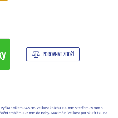
ky
POROVNAT ZBOŽÍ
á, výška s víkem 34,5 cm, velikost kalichu 100 mm s terčem 25 mm s
tění emblému 25 mm do nohy. Maximální velikost potisku štítku na