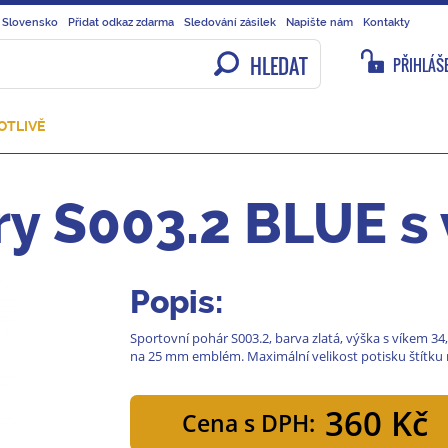
 Slovensko
Přidat odkaz zdarma
Sledování zásilek
Napište nám
Kontakty
HLEDAT
PŘIHLÁŠE
OTLIVĚ
ry S003.2 BLUE s
Popis:
Sportovní pohár S003.2, barva zlatá, výška s víkem 34
na 25 mm emblém. Maximální velikost potisku štítku 
360 Kč
Cena s DPH: