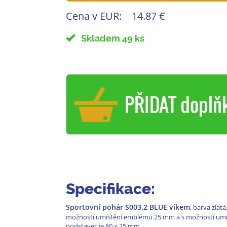
Cena v EUR:
14.87 €
Skladem 49 ks
PŘIDAT doplň
Specifikace:
Sportovní pohár S003.2 BLUE víkem
, barva zlat
možností umístění emblému 25 mm a s možností umís
podstavec je 60 x 25 mm.