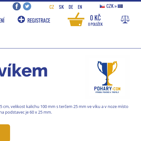
CZK
»
CZ
SK
DE
EN
0 KČ
NÍ
REGISTRACE
0 POLOŽEK
 víkem
,5 cm, velikost kalichu 100 mm s terčem 25 mm ve víku a v noze místo
na podstavec je 60 x 25 mm.