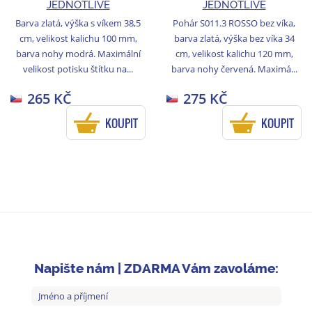
JEDNOTLIVĚ
JEDNOTLIVĚ
Barva zlatá, výška s víkem 38,5
Pohár S011.3 ROSSO bez víka,
cm, velikost kalichu 100 mm,
barva zlatá, výška bez víka 34
barva nohy modrá. Maximální
cm, velikost kalichu 120 mm,
velikost potisku štítku na...
barva nohy červená. Maximá...
265 KČ
275 KČ
KOUPIT
KOUPIT
Napište nám | ZDARMA Vám zavoláme: