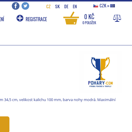
CZK
»
CZ
SK
DE
EN
0 KČ
NÍ
REGISTRACE
0 POLOŽEK
em 34,5 cm, velikost kalichu 100 mm, barva nohy modrá. Maximální