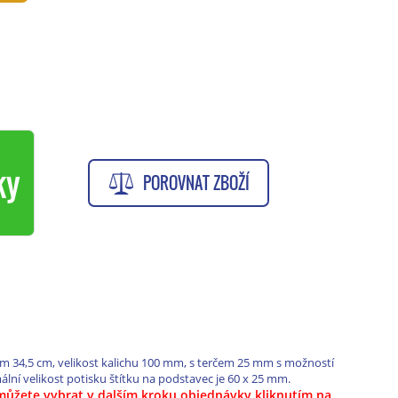
ky
POROVNAT ZBOŽÍ
em 34,5 cm, velikost kalichu 100 mm, s terčem 25 mm s možností
í velikost potisku štítku na podstavec je 60 x 25 mm.
i můžete vybrat
v dalším kroku objednávky kliknutím na