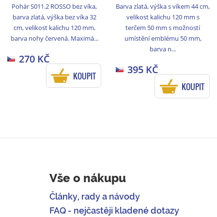
Pohár S011.2 ROSSO bez víka,
Barva zlatá, výška s víkem 44 cm,
barva zlatá, výška bez víka 32
velikost kalichu 120 mm s
cm, velikost kalichu 120 mm,
terčem 50 mm s možností
barva nohy červená. Maximá...
umístění emblému 50 mm,
barva n...
270 KČ
395 KČ
KOUPIT
KOUPIT
Vše o nákupu
Články, rady a návody
FAQ - nejčastěji kladené dotazy