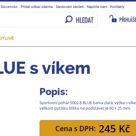
 Slovensko
Přidat odkaz zdarma
Sledování zásilek
Napište nám
Kontakty
HLEDAT
PŘIHLÁŠE
OTLIVĚ
LUE s víkem
Popis:
Sportovní pohár S002.8 BLUE barva zlatá, výška s vík
velikost potisku štítku na podstavec je 60 x 25 mm.
245 Kč
Cena s DPH: