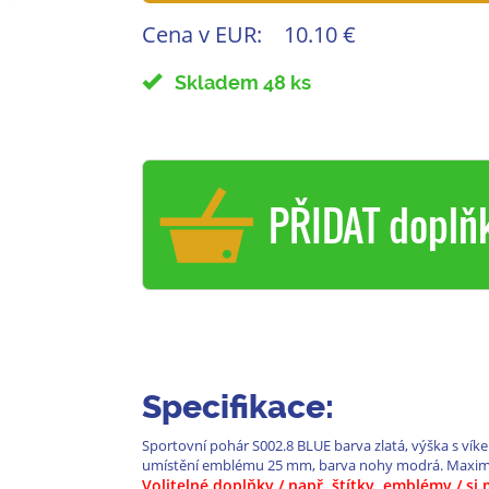
Cena v EUR:
10.10 €
Skladem 48 ks
PŘIDAT doplň
Specifikace:
Sportovní pohár S002.8 BLUE barva zlatá, výška s vík
umístění emblému 25 mm, barva nohy modrá. Maximáln
Volitelné doplňky / např. štítky, emblémy / s