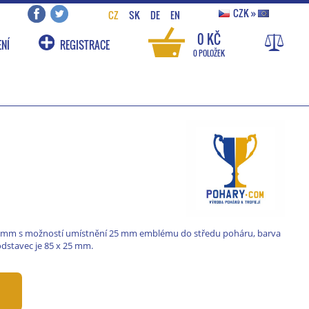
CZK
»
CZ
SK
DE
EN
0 KČ
NÍ
REGISTRACE
0 POLOŽEK
 120 mm s možností umístnění 25 mm emblému do středu poháru, barva
odstavec je 85 x 25 mm.