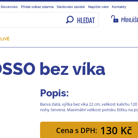
 Slovensko
Přidat odkaz zdarma
Sledování zásilek
Napište nám
Kontakty
HLEDAT
PŘIHLÁŠE
LIVĚ
OSSO bez víka
Popis:
Barva zlatá, výška bez víka 22 cm, velikost kalichu
nohy červená. Maximální velikost potisku štítku na p
130 Kč
Cena s DPH: