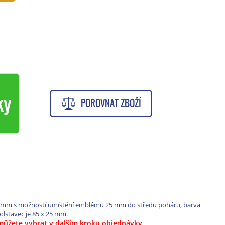
ky
POROVNAT ZBOŽÍ
 120 mm s možností umístění emblému 25 mm do středu poháru, barva
odstavec je 85 x 25 mm.
i můžete vybrat v dalším kroku objednávky.