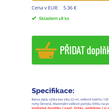
Cena v EUR:
5.36 €
Skladem 18 ks
PŘIDAT doplň
Specifikace:
Barva zlatá, výška bez víka 22 cm, velikost kalichu
nohy červená. Maximální velikost potisku štítku na p
Volitelné doplňky / např. štítky, emblémy / s