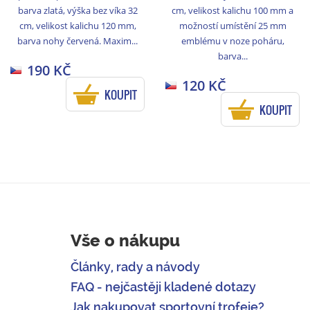
barva zlatá, výška bez víka 32
cm, velikost kalichu 100 mm a
cm, velikost kalichu 120 mm,
možností umístění 25 mm
barva nohy červená. Maxim...
emblému v noze poháru,
barva...
190 KČ
120 KČ
KOUPIT
KOUPIT
Vše o nákupu
Články, rady a návody
FAQ - nejčastěji kladené dotazy
Jak nakupovat sportovní trofeje?