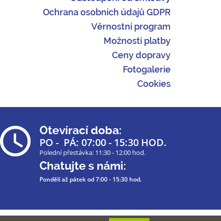
Ochrana osobních údajů GDPR
Věrnostní program
Možnosti platby
Ceny dopravy
Fotogalerie
Cookies
Otevírací doba:
PO - PÁ: 07:00 - 15:30 HOD.
Polední přestávka: 11:30 - 12:00 hod.
Chatujte s námi:
Pondělí až pátek
od 7:00 - 15:30 hod.