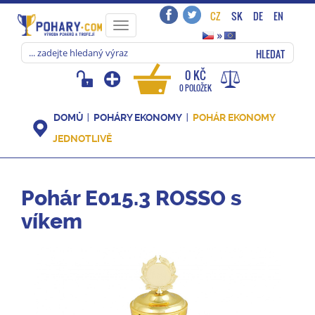
CZ
SK
DE
EN
Toggle
»
navigation
HLEDAT
0 KČ
0 POLOŽEK
DOMŮ
POHÁRY EKONOMY
POHÁR EKONOMY
JEDNOTLIVĚ
Pohár E015.3 ROSSO s
víkem