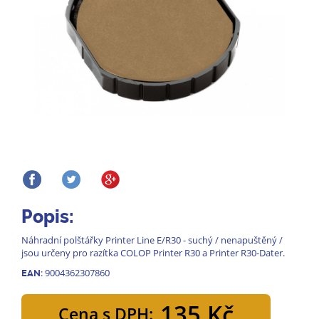
Popis:
Náhradní polštářky Printer Line E/R30 - suchý / nenapuštěný /
jsou určeny pro razítka COLOP Printer R30 a Printer R30-Dater.
: 9004362307860
EAN
135 Kč
Cena s DPH: