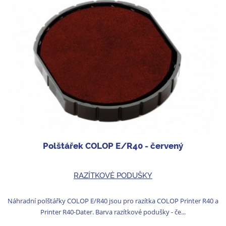
Polštářek COLOP E/R40 - červený
RAZÍTKOVÉ PODUŠKY
Náhradní polštářky COLOP E/R40 jsou pro razítka COLOP Printer R40 a
Printer R40-Dater. Barva razítkové podušky - če...