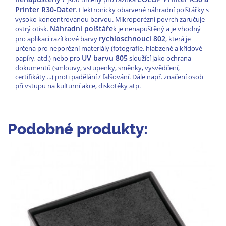
Printer R30-Dater
. Elektronicky obarvené náhradní polštářky s
vysoko koncentrovanou barvou. Mikroporézní povrch zaručuje
Náhradní polštáře
ostrý otisk.
k je nenapuštěný a je vhodný
rychloschnoucí
802
pro aplikaci razítkové barvy
, která je
určena pro neporézní materiály (fotografie, hlabzené a křídové
UV barvu 805
papíry, atd.) nebo pro
sloužící jako ochrana
dokumentů (smlouvy, vstupenky, směnky, vysvědčení,
certifikáty ...) proti padělání / falšování. Dále např. značení osob
při vstupu na kulturní akce, diskotéky atp.
Podobné produkty: