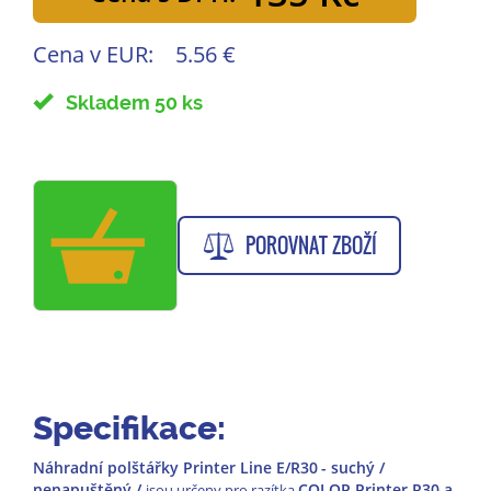
Cena v EUR:
5.56 €
Skladem 50 ks
POROVNAT ZBOŽÍ
Specifikace:
Náhradní polštářky Printer Line E/R30
- suchý /
nenapuštěný /
COLOP Printer R30 a
jsou určeny pro razítka