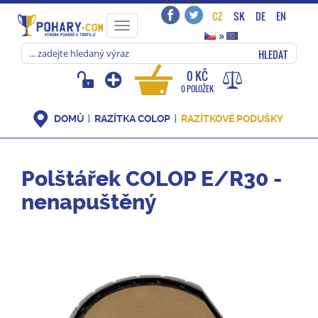
CZ
SK
DE
EN
Toggle
»
navigation
HLEDAT
0 KČ
0 POLOŽEK
DOMŮ
RAZÍTKA COLOP
RAZÍTKOVÉ PODUŠKY
Polštářek COLOP E/R30 -
nenapuštěný