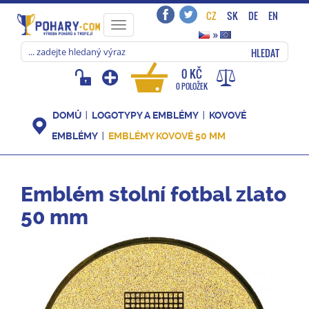
CZ
SK
DE
EN
Toggle
»
navigation
HLEDAT
0 KČ
0 POLOŽEK
DOMŮ
LOGOTYPY A EMBLÉMY
KOVOVÉ
EMBLÉMY
EMBLÉMY KOVOVÉ 50 MM
Emblém stolní fotbal zlato
50 mm