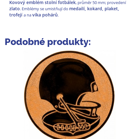
Kovový emblém stolní fotbálek
, průměr 50 mm; provedení
zlato
medailí, kokard, plaket,
. Emblémy se umistňují do
trofejí
víka pohárů
a na
.
Podobné produkty: