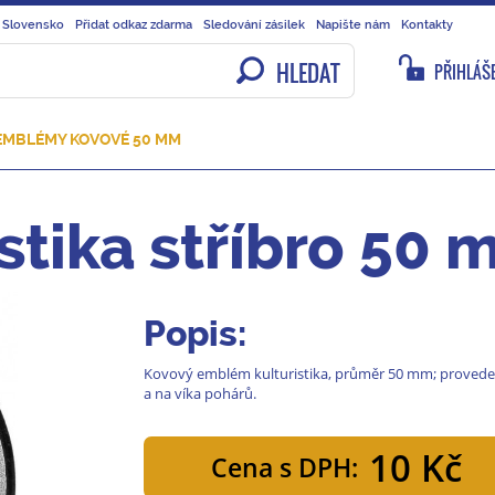
 Slovensko
Přidat odkaz zdarma
Sledování zásilek
Napište nám
Kontakty
HLEDAT
PŘIHLÁŠE
EMBLÉMY KOVOVÉ 50 MM
stika stříbro 50
Popis:
Kovový emblém kulturistika, průměr 50 mm; provedení 
a na víka pohárů.
10 Kč
Cena s DPH: