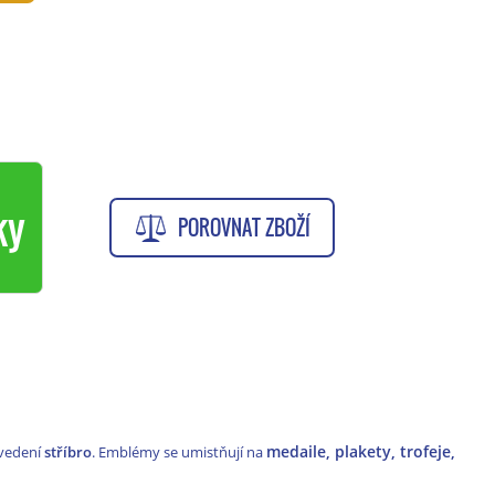
ky
POROVNAT ZBOŽÍ
medaile, plakety, trofeje,
vedení
stříbro
. Emblémy se umistňují na