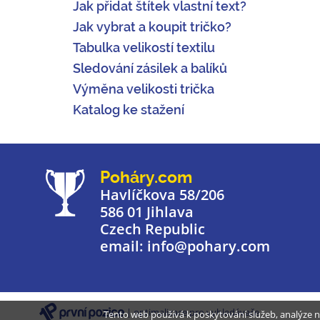
Jak přidat štítek vlastní text?
Jak vybrat a koupit tričko?
Tabulka velikostí textilu
Sledování zásilek a balíků
Výměna velikosti trička
Katalog ke stažení
Poháry.com
Havlíčkova 58/206
586 01 Jihlava
Czech Republic
email: info@pohary.com
| optimalizace pro vyhledávače
Tento web používá k poskytování služeb, analýze n