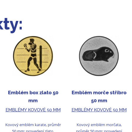
ty:
Emblém box zlato 50
Emblém morče stříbro
mm
50 mm
EMBLÉMY KOVOVÉ 50 MM
EMBLÉMY KOVOVÉ 50 MM
Kovový emblém karate, průměr
Kovový emblém morčata,
50 mm; provedení zlato.
průměr 50 mm; provedení