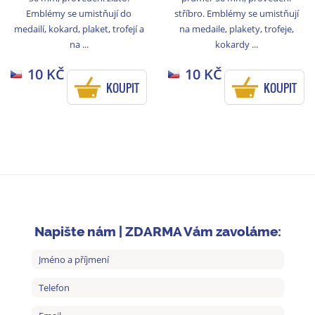
Emblémy se umistňují do
stříbro. Emblémy se umistňují
medailí, kokard, plaket, trofejí a
na medaile, plakety, trofeje,
na ...
kokardy ...
10 KČ
10 KČ
KOUPIT
KOUPIT
Napište nám | ZDARMA Vám zavoláme: