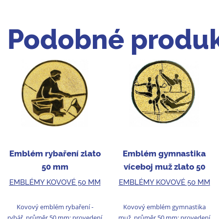
Podobné produk
Emblém rybaření zlato
Emblém gymnastika
50 mm
víceboj muž zlato 50
mm
EMBLÉMY KOVOVÉ 50 MM
EMBLÉMY KOVOVÉ 50 MM
Kovový emblém rybaření -
Kovový emblém gymnastika
rybář, průměr 50 mm; provedení
muž, průměr 50 mm; provedení