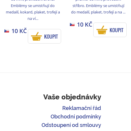
Emblémy se umistňují do
stříbro. Emblémy se umistňují
medailí, kokard, plaket, trofejí a
do medailí, plaket, trofejí a na ...
na ví...
10 KČ
KOUPIT
10 KČ
KOUPIT
Vaše objednávky
Reklamační řád
Obchodní podmínky
Odstoupení od smlouvy