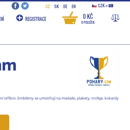
CZK
»
CZ
SK
DE
EN
0 KČ
NÍ
REGISTRACE
0 POLOŽEK
 mm
stříbro. Emblémy se umistňují na medaile, plakety, trofeje, kokardy