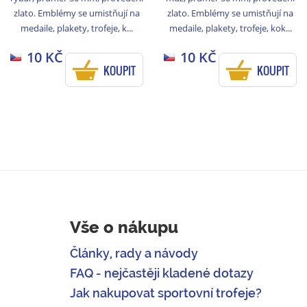
zlato. Emblémy se umistňují na
zlato. Emblémy se umistňují na
medaile, plakety, trofeje, k...
medaile, plakety, trofeje, kok...
10 KČ
10 KČ
KOUPIT
KOUPIT
Vše o nákupu
Články, rady a návody
FAQ - nejčastěji kladené dotazy
Jak nakupovat sportovní trofeje?