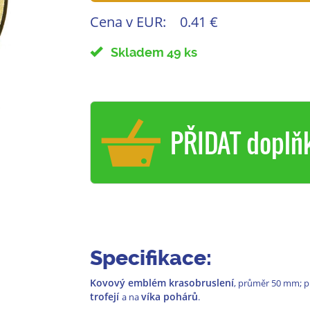
Cena v EUR:
0.41 €
Skladem 49 ks
PŘIDAT doplň
Specifikace:
Kovový emblém krasobruslení
, průměr 50 mm; 
trofejí
víka pohárů
a na
.