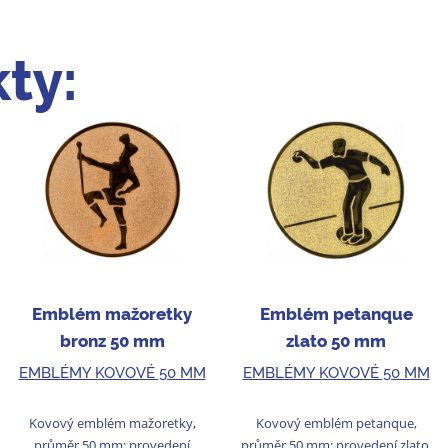
ty:
Emblém mažoretky
Emblém petanque
bronz 50 mm
zlato 50 mm
EMBLÉMY KOVOVÉ 50 MM
EMBLÉMY KOVOVÉ 50 MM
Kovový emblém mažoretky,
Kovový emblém petanque,
průměr 50 mm; provedení
průměr 50 mm; provedení zlato.