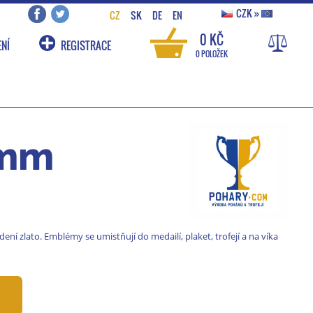
CZK
»
CZ
SK
DE
EN
0 KČ
NÍ
REGISTRACE
0 POLOŽEK
 mm
 zlato. Emblémy se umistňují do medailí, plaket, trofejí a na víka