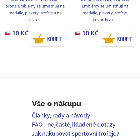
bronz. Emblémy se umistňují na
Emblémy se umistňují na
medaile, plakety, trofeje a na
medaile, plakety, trofeje,
víka ...
kokardy a n...
10 KČ
10 KČ
KOUPIT
KOUPIT
Vše o nákupu
Články, rady a návody
FAQ - nejčastěji kladené dotazy
Jak nakupovat sportovní trofeje?