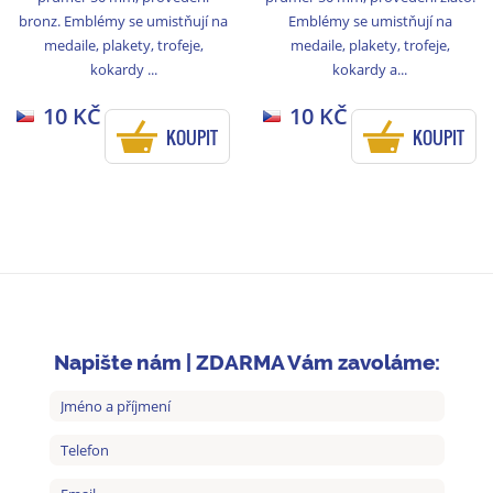
bronz. Emblémy se umistňují na
Emblémy se umistňují na
medaile, plakety, trofeje,
medaile, plakety, trofeje,
kokardy ...
kokardy a...
10 KČ
10 KČ
KOUPIT
KOUPIT
Napište nám | ZDARMA Vám zavoláme: