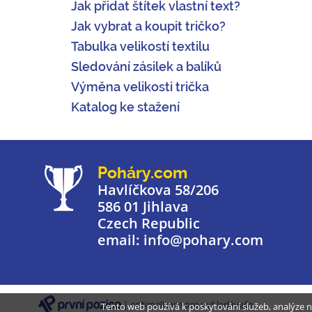
Jak přidat štítek vlastní text?
Jak vybrat a koupit tričko?
Tabulka velikostí textilu
Sledování zásilek a balíků
Výměna velikosti trička
Katalog ke stažení
Poháry.com
Havlíčkova 58/206
586 01 Jihlava
Czech Republic
email: info@pohary.com
| optimalizace pro vyhledávače
Tento web používá k poskytování služeb, analýze n