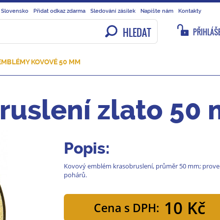
 Slovensko
Přidat odkaz zdarma
Sledování zásilek
Napište nám
Kontakty
HLEDAT
PŘIHLÁŠE
EMBLÉMY KOVOVÉ 50 MM
uslení zlato 50
Popis:
Kovový emblém krasobruslení, průměr 50 mm; provedení
pohárů.
10 Kč
Cena s DPH: