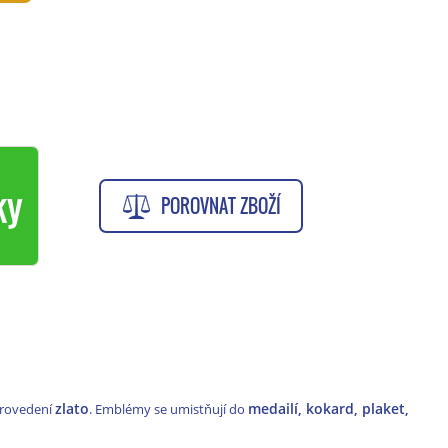
ky
POROVNAT ZBOŽÍ
zlato
medailí, kokard, plaket,
provedení
. Emblémy se umistňují do