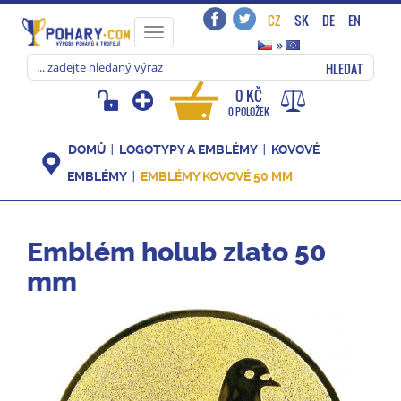
CZ
SK
DE
EN
Toggle
»
navigation
HLEDAT
0 KČ
0 POLOŽEK
DOMŮ
LOGOTYPY A EMBLÉMY
KOVOVÉ
EMBLÉMY
EMBLÉMY KOVOVÉ 50 MM
Emblém holub zlato 50
mm