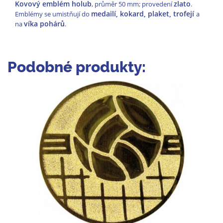
Kovový emblém holub
zlato
, průměr 50 mm; provedení
.
medailí, kokard, plaket, trofejí
Emblémy se umistňují do
a
víka pohárů
na
.
Podobné produkty: