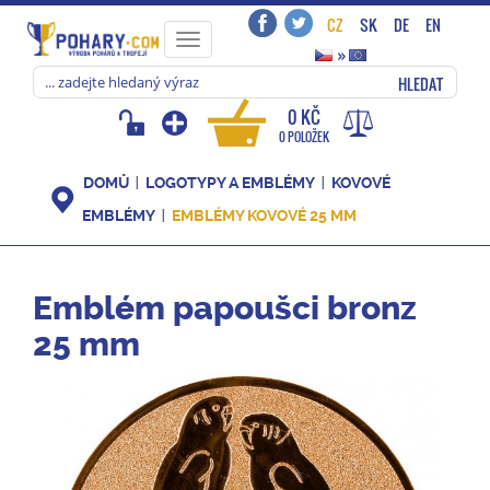
CZ
SK
DE
EN
Toggle
»
navigation
HLEDAT
0 KČ
0 POLOŽEK
DOMŮ
LOGOTYPY A EMBLÉMY
KOVOVÉ
EMBLÉMY
EMBLÉMY KOVOVÉ 25 MM
Emblém papoušci bronz
25 mm