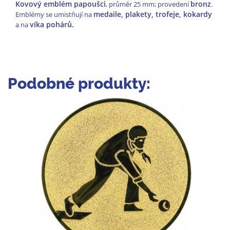
Kovový emblém papoušci
bronz
, průměr 25 mm; provedení
.
medaile, plakety, trofeje, kokardy
Emblémy se umistňují na
víka pohárů.
a na
Podobné produkty: