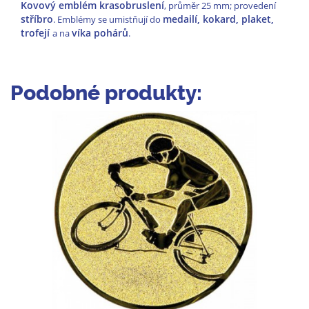
Kovový emblém krasobruslení
, průměr 25 mm; provedení
stříbro
medailí, kokard, plaket,
. Emblémy se umistňují do
trofejí
víka pohárů
a na
.
Podobné produkty: