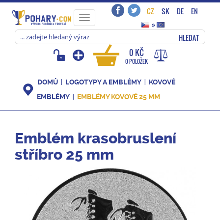
CZ
SK
DE
EN
Toggle
»
navigation
HLEDAT
0 KČ
0 POLOŽEK
DOMŮ
LOGOTYPY A EMBLÉMY
KOVOVÉ
EMBLÉMY
EMBLÉMY KOVOVÉ 25 MM
Emblém krasobruslení
stříbro 25 mm