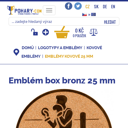
CZ
SK
DE
EN
Toggle
»
navigation
HLEDAT
0 KČ
0 POLOŽEK
DOMŮ
LOGOTYPY A EMBLÉMY
KOVOVÉ
EMBLÉMY
EMBLÉMY KOVOVÉ 25 MM
Emblém box bronz 25 mm