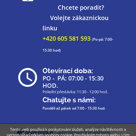
Chcete poradit?
Volejte zákaznickou
linku
+420 605 581 593
(Po-pá: 7:00-
15:30 hod)
Otevírací doba:
PO - PÁ: 07:00 - 15:30
HOD.
Polední přestávka: 11:30 - 12:00 hod.
Chatujte s námi:
Pondělí až pátek
od 7:00 - 15:30 hod.
Tento web používá k poskytování služeb, analýze návštěvnosti a
| optimalizace pro vyhledávače
personalizaci reklam soubory cookie. Používáním tohoto webu s tím