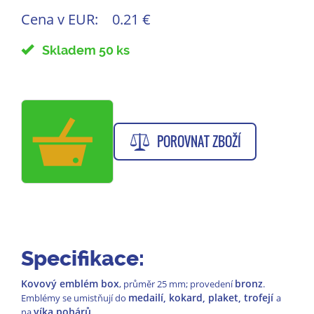
Cena v EUR:
0.21 €
Skladem 50 ks
POROVNAT ZBOŽÍ
Specifikace:
Kovový emblém box
bronz
, průměr 25 mm; provedení
.
medailí, kokard, plaket, trofejí
Emblémy se umistňují do
a
víka pohárů
na
.