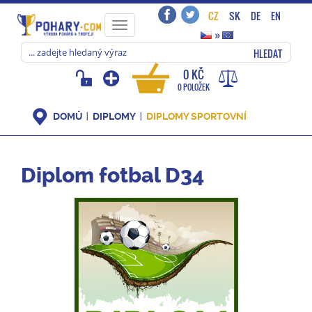
CZ
SK
DE
EN
Toggle
»
navigation
HLEDAT
0 KČ
0 POLOŽEK
DOMŮ
DIPLOMY
DIPLOMY SPORTOVNÍ
Diplom fotbal D34