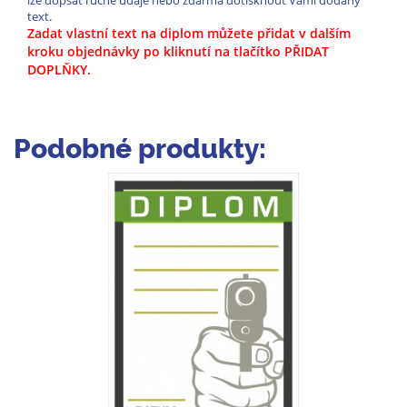
lze dopsat ručně údaje nebo zdarma dotisknout Vámi dodaný
text.
Zadat vlastní text na diplom můžete přidat v dalším
kroku objednávky po kliknutí na tlačítko PŘIDAT
DOPLŇKY.
Podobné produkty: