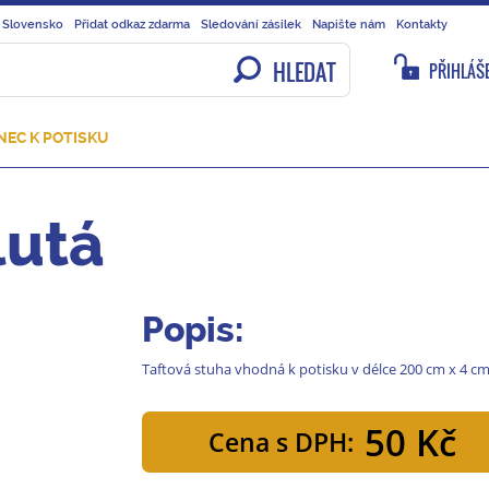
 Slovensko
Přidat odkaz zdarma
Sledování zásilek
Napište nám
Kontakty
HLEDAT
PŘIHLÁŠE
NEC K POTISKU
lutá
Popis:
Taftová stuha vhodná k potisku v délce 200 cm x 4 cm
50 Kč
Cena s DPH: