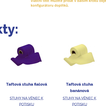
Vlastní text můžete přidat v dalším kroku obje
konfigurátoru doplňků.
ty:
Taftová stuha fialová
Taftová stuha
banánová
STUHY NA VĚNEC K
STUHY NA VĚNEC K
POTISKU
POTISKU