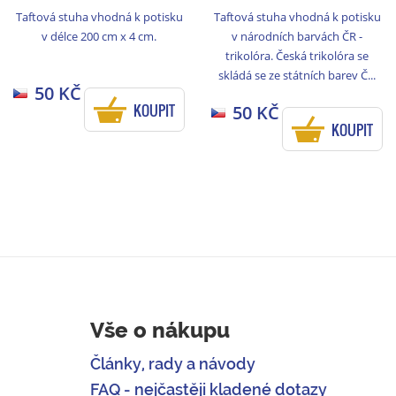
Taftová stuha vhodná k potisku
Taftová stuha vhodná k potisku
v délce 200 cm x 4 cm.
v národních barvách ČR -
trikolóra. Česká trikolóra se
skládá se ze státních barev Č...
50 KČ
KOUPIT
50 KČ
KOUPIT
Vše o nákupu
Články, rady a návody
FAQ - nejčastěji kladené dotazy