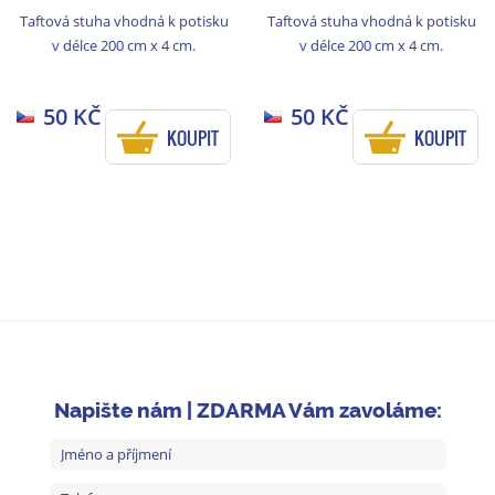
Taftová stuha vhodná k potisku
Taftová stuha vhodná k potisku
v délce 200 cm x 4 cm.
v délce 200 cm x 4 cm.
50 KČ
50 KČ
KOUPIT
KOUPIT
Napište nám | ZDARMA Vám zavoláme: