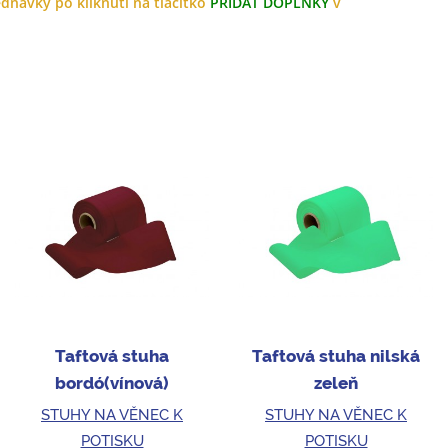
dnávky po kliknutí na tlačítko
PŘIDAT DOPLŇKY
v
Taftová stuha
Taftová stuha nilská
bordó(vínová)
zeleň
STUHY NA VĚNEC K
STUHY NA VĚNEC K
POTISKU
POTISKU