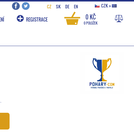
CZK
»
CZ
SK
DE
EN
0 KČ
NÍ
REGISTRACE
0 POLOŽEK
.