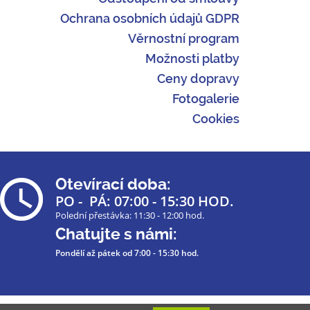
Ochrana osobních údajů GDPR
Věrnostní program
Možnosti platby
Ceny dopravy
Fotogalerie
Cookies
Otevírací doba:
PO - PÁ: 07:00 - 15:30 HOD.
Polední přestávka: 11:30 - 12:00 hod.
Chatujte s námi:
Pondělí až pátek
od 7:00 - 15:30 hod.