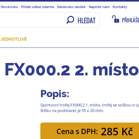
 Slovensko
Přidat odkaz zdarma
Sledování zásilek
Napište nám
Kontakty
HLEDAT
PŘIHLÁŠE
 JEDNOTLIVĚ
j FX000.2 2. místo
Popis:
Sportovní trofej FX000.2 1. místo, trofej se soškou o 
štítku na podstavec je 55 x 20 mm.
285 Kč
Cena s DPH: