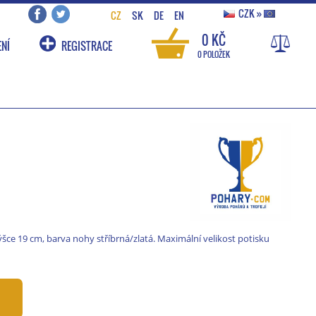
CZK
»
CZ
SK
DE
EN
0 KČ
NÍ
REGISTRACE
0 POLOŽEK
výšce 19 cm, barva nohy stříbrná/zlatá. Maximální velikost potisku