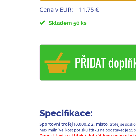
Cena v EUR:
11.75 €
Skladem 50 ks
PŘIDAT doplň
Specifikace:
Sportovní trofej FX000.2 2. místo
, trofej se sošk
Maximální velikost potisku štítku na podstavec je 55 
Dopsat text na štítek / dohrát logo nebo vlas