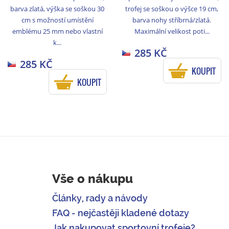
barva zlatá, výška se soškou 30
trofej se soškou o výšce 19 cm,
cm s možností umístění
barva nohy stříbrná/zlatá.
emblému 25 mm nebo vlastní
Maximální velikost poti...
k...
285 KČ
285 KČ
KOUPIT
KOUPIT
Vše o nákupu
Články, rady a návody
FAQ - nejčastěji kladené dotazy
Jak nakupovat sportovní trofeje?