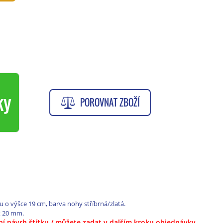
ky
POROVNAT ZBOŽÍ
ou o výšce 19 cm, barva nohy stříbrná/zlatá.
x 20 mm.
tní návrh štítku / můžete zadat v dalším kroku objednávky.