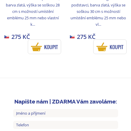
barva zlatá, výška se soškou 28
podstavci, barva zlatá, výška se
cm s možností umístění
soškou 30 cm s možností
emblému 25 mm nebo vlastní
umístění emblému 25 mm nebo
k...
vl...
275 KČ
275 KČ
KOUPIT
KOUPIT
Napište nám | ZDARMA Vám zavoláme: