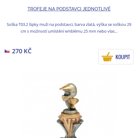
TROFEJE NA PODSTAVCI JEDNOTLIVĚ
Soška T03.2 šipky muži na podstavci, barva zlatá, výška se soškou 29
cm s možností umístění emblému 25 mm nebo vlas...
270 KČ
KOUPIT