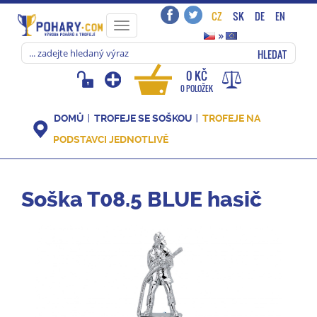
CZ
SK
DE
EN
Toggle
»
navigation
HLEDAT
0 KČ
0 POLOŽEK
DOMŮ
TROFEJE SE SOŠKOU
TROFEJE NA
PODSTAVCI JEDNOTLIVĚ
Soška T08.5 BLUE hasič