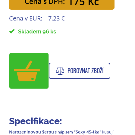
175 Kč
Cena s DPH:
Cena v EUR:
7.23 €
Skladem 96 ks
POROVNAT ZBOŽÍ
Specifikace:
Narozeninovou šerpu
"Sexy 45-tka"
s nápisem
kupují