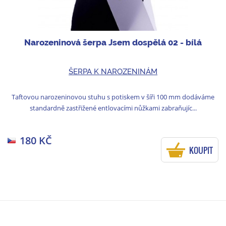
Narozeninová šerpa Jsem dospělá 02 - bílá
ŠERPA K NAROZENINÁM
Taftovou narozeninovou stuhu s potiskem v šíři 100 mm dodáváme
standardně zastřižené entlovacími nůžkami zabraňujíc...
180 KČ
KOUPIT