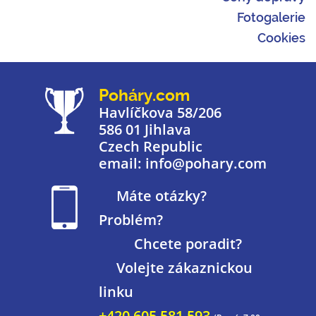
Fotogalerie
Cookies
Poháry.com
Havlíčkova 58/206
586 01 Jihlava
Czech Republic
email: info@pohary.com
Máte otázky?
Problém?
Chcete poradit?
Volejte zákaznickou
linku
+420 605 581 593