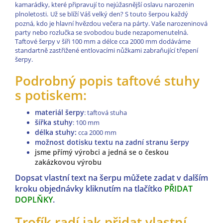
kamarádky, které připravují to nejúžasnější oslavu narozenin
plnoletosti.
Už se blíží Váš velký den? S touto šerpou každý
pozná, kdo je hlavní hvězdou večera na párty. Vaše narozeninová
party nebo rozlučka se svobodou bude nezapomenutelná.
Taftové šerpy v šíři 100 mm a délce cca 2000 mm dodáváme
standartně zastřižené entlovacími nůžkami zabraňující třepení
šerpy.
Podrobný popis taftové stuhy
s potiskem:
materiál šerpy
: taftová stuha
šířka stuhy
: 100 mm
délka stuhy:
cca
2000 mm
možnost dotisku textu na zadní stranu šerpy
jsme přímý výrobci a jedná se o českou
zakázkovou výrobu
Dopsat vlastní text na šerpu můžete zadat v dalším
kroku objednávky kliknutím na tlačítko
PŘIDAT
DOPLŇKY
.
Trofík radí jak přidat vlastní