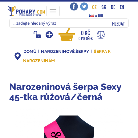
CZ
SK
DE
EN
Toggle
»
navigation
HLEDAT
0 KČ
0 POLOŽEK
DOMŮ
NAROZENINOVÉ ŠERPY
ŠERPA K
NAROZENINÁM
Narozeninová šerpa Sexy
45-tka růžová/černá