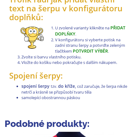
text na šerpu v konfigurátoru
doplňků:
PŘIDAT
U zvolené varianty klikněte na
DOPLŇKY
.
V konfigurátoru si vyberte potisk na
zadní stranu šerpy a potvrďte zeleným
POTVRDIT VÝBĚR
tlačítkem
.
Zvolte si barvu vlastního potisku.
Vložte do košíku nebo pokračujte s dalším nákupem.
Spojení šerpy:
spojení šerpy
do kříže,
tzv.
což zaručuje, že šerpa nikde
netrčí a krásně se přizpůsobí tvaru těla
samolepící obostrannou páskou
Podobné produkty: