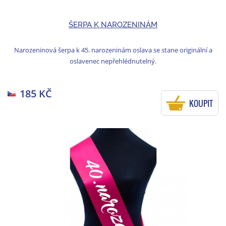
ŠERPA K NAROZENINÁM
Narozeninová šerpa k 45. narozeninám oslava se stane originální a
oslavenec nepřehlédnutelný.
185 KČ
KOUPIT