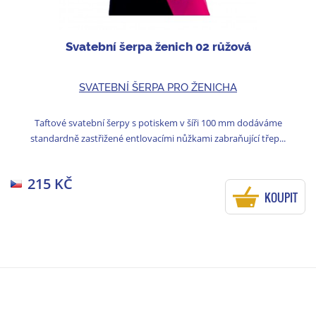
Svatební šerpa ženich 02 růžová
SVATEBNÍ ŠERPA PRO ŽENICHA
Taftové svatební šerpy s potiskem v šíři 100 mm dodáváme
standardně zastřižené entlovacími nůžkami zabraňující třep...
215 KČ
KOUPIT