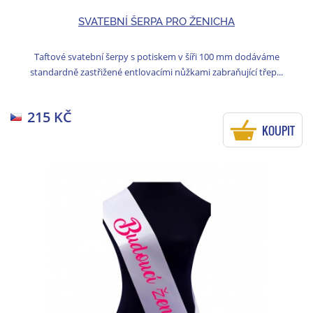
SVATEBNÍ ŠERPA PRO ŽENICHA
Taftové svatební šerpy s potiskem v šíři 100 mm dodáváme
standardně zastřižené entlovacími nůžkami zabraňující třep...
215 KČ
KOUPIT