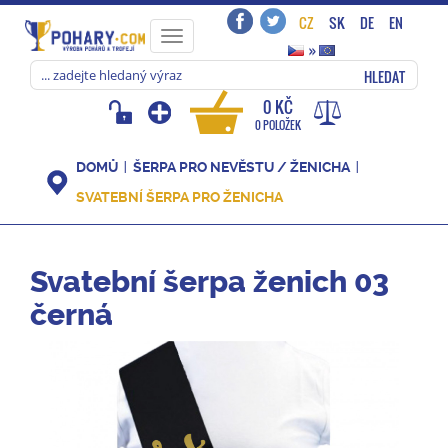
CZ
SK
DE
EN
Toggle
»
navigation
HLEDAT
0 KČ
0 POLOŽEK
DOMŮ
ŠERPA PRO NEVĚSTU / ŽENICHA
SVATEBNÍ ŠERPA PRO ŽENICHA
Svatební šerpa ženich 03
černá