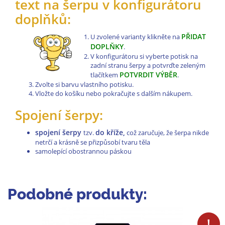
text na šerpu v konfigurátoru
doplňků:
PŘIDAT
U zvolené varianty klikněte na
DOPLŇKY
.
V konfigurátoru si vyberte potisk na
zadní stranu šerpy a potvrďte zeleným
POTVRDIT VÝBĚR
tlačítkem
.
Zvolte si barvu vlastního potisku.
Vložte do košíku nebo pokračujte s dalším nákupem.
Spojení šerpy:
spojení šerpy
do kříže,
tzv.
což zaručuje, že šerpa nikde
netrčí a krásně se přizpůsobí tvaru těla
samolepící obostrannou páskou
Podobné produkty: