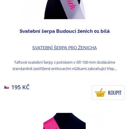
Svatební šerpa Budoucí ženich 01 bílá
SVATEBNÍ ŠERPA PRO ŽENICHA
Taftové svatební šerpy s potiskem v šíři 100 mm dodáváme
standardně zastřižené entlovacími nůžkami zabraňující třep...
195 KČ
KOUPIT