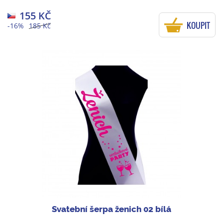
155 KČ
KOUPIT
-16%
185 Kč
Svatební šerpa ženich 02 bílá