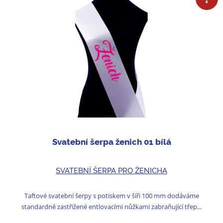
Svatební šerpa ženich 01 bílá
SVATEBNÍ ŠERPA PRO ŽENICHA
Taftové svatební šerpy s potiskem v šíři 100 mm dodáváme
standardně zastřižené entlovacími nůžkami zabraňující třep...