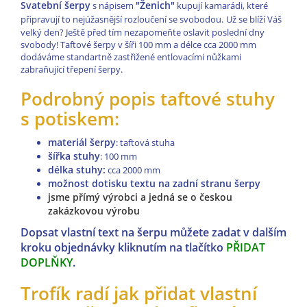
Svatební šerpy
"Ženich"
s nápisem
kupují kamarádi, které
připravují to nejúžasnější rozloučení se svobodou.
Už se blíží Váš
velký den? Ještě před tím nezapomeňte oslavit poslední dny
svobody! Taftové šerpy v šíři 100 mm a délce cca 2000 mm
dodáváme standartně zastřižené entlovacími nůžkami
zabraňující třepení šerpy.
Podrobný popis taftové stuhy
s potiskem:
materiál šerpy
: taftová stuha
šířka stuhy
: 100 mm
délka stuhy:
cca
2000 mm
možnost dotisku textu na zadní stranu šerpy
jsme přímý výrobci a jedná se o českou
zakázkovou výrobu
Dopsat vlastní text na šerpu můžete zadat v dalším
kroku objednávky kliknutím na tlačítko
PŘIDAT
DOPLŇKY
.
Trofík radí jak přidat vlastní