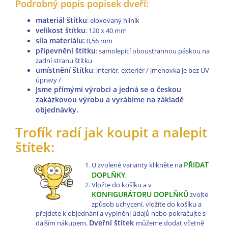
Podrobný popis popisek dveří:
materiál štítku
: eloxovaný hliník
velikost štítku
: 120 x 40 mm
síla materiálu:
0,56 mm
připevnění štítku
: samolepící oboustrannou páskou na
zadní stranu štítku
umístnění štítku
: interiér, exteriér / jmenovka je bez UV
úpravy /
Jsme přímými výrobci a jedná se o českou
zakázkovou výrobu a vyrábíme na základě
objednávky.
Trofík radí jak koupit a nalepit
štítek:
PŘIDAT
U zvolené varianty klikněte na
DOPLŇKY
.
Vložte do košíku a v
KONFIGURÁTORU DOPLŇKŮ
zvolte
způsob uchycení, vložíte do košíku a
přejdete k objednání a vyplnění údajů nebo pokračujte s
Dveřní štítek
dalším nákupem.
můžeme dodat včetně