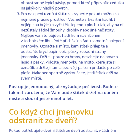
oboustranné lepicí pásky, pomocí které připevníte cedulku
na jakýkoliv hladký povrch.
dveřní štítek
Pro nalepení
si vyberte pokud možno co
nejméně prašné prostředí. Vezměte si kvalitní hadřík (
nejlépe na brýle ) a vyčistěte lepenou plochu tak, aby na ní
nezůstaly žádné šmouhy, drobky nebo jiné nečistoty.
Nejlépe vám to půjde s hadříkem navhlčeném
v technickém lihu. Poté přichází na řadu samotné nalepení
jmenovky. Označte si místo, kam štítek přilepíte a
odstraňte krycí papír lepící pásky ze zadní strany
jmenovky. Držte ji pouze za hrany, nesahejte na povrch
lepidla pásky. Přiložte jmenovku na místo, které jste si
označili, a držte ji tam a pečlivě ji palcem přitlačte po celé
ploše. Nakonec opatrně vyzkoušejte, jestli štítek drží na
svém místě.
Postup je jednoduchý, ale vyžaduje pečlivost. Budete
tak mít zaručeno, že Vám bude štítek držet na daném
místě a sloužit ještě mnoho let.
Co když chci jmenovku
odstranit ze dveří?
Pokud potřebujete dveřní štítek ze dveří odstranit, v žádném