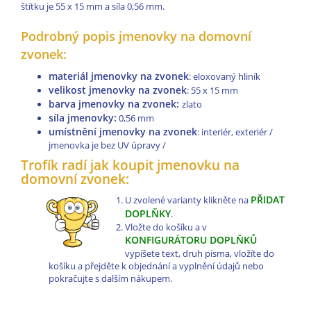
štítku je 55 x 15 mm a síla 0,56 mm.
Podrobný popis jmenovky na domovní
zvonek:
materiál jmenovky na zvonek
: eloxovaný hliník
velikost jmenovky na zvonek
: 55 x 15 mm
barva jmenovky na zvonek:
zlato
síla jmenovky:
0,56 mm
umístnění jmenovky na zvonek
: interiér, exteriér /
jmenovka je bez UV úpravy /
Trofík radí jak koupit jmenovku na
domovní zvonek:
PŘIDAT
U zvolené varianty klikněte na
DOPLŇKY
.
Vložte do košíku a v
KONFIGURÁTORU DOPLŇKŮ
vypíšete text, druh písma, vložíte do
košíku a přejděte k objednání a vyplnění údajů nebo
pokračujte s dalším nákupem.