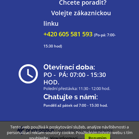
Chcete poradit?
Volejte zákaznickou
linku
+420 605 581 593
(Po-pá: 7:00-
15:30 hod)
Otevírací doba:
PO - PÁ: 07:00 - 15:30
HOD.
Polední přestávka: 11:30 - 12:00 hod.
Chatujte s námi:
Pondělí až pátek
od 7:00 - 15:30 hod.
Tento web používá k poskytování služeb, analýze návštěvnosti a
| optimalizace pro vyhledávače
personalizaci reklam soubory cookie. Používáním tohoto webu s tím
souhlasíte.
Více informací
Rozumím