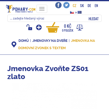
CZ
SK
DE
EN
Toggle
»
navigation
HLEDAT
0 KČ
0 POLOŽEK
DOMŮ
JMENOVKY NA DVEŘE
JMENOVKA NA
DOMOVNÍ ZVONEK S TEXTEM
Jmenovka Zvoňte ZS01
zlato