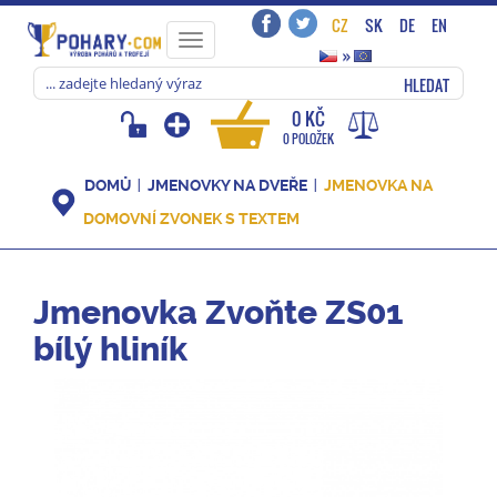
CZ
SK
DE
EN
Toggle
»
navigation
HLEDAT
0 KČ
0 POLOŽEK
DOMŮ
JMENOVKY NA DVEŘE
JMENOVKA NA
DOMOVNÍ ZVONEK S TEXTEM
Jmenovka Zvoňte ZS01
bílý hliník