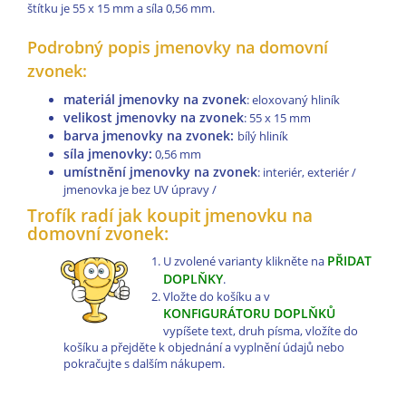
štítku je 55 x 15 mm a síla 0,56 mm.
Podrobný popis jmenovky na domovní
zvonek:
materiál jmenovky na zvonek
: eloxovaný hliník
velikost jmenovky na zvonek
: 55 x 15 mm
barva jmenovky na zvonek:
bílý hliník
síla jmenovky:
0,56 mm
umístnění jmenovky na zvonek
: interiér, exteriér /
jmenovka je bez UV úpravy /
Trofík radí jak koupit jmenovku na
domovní zvonek:
PŘIDAT
U zvolené varianty klikněte na
DOPLŇKY
.
Vložte do košíku a v
KONFIGURÁTORU DOPLŇKŮ
vypíšete text, druh písma, vložíte do
košíku a přejděte k objednání a vyplnění údajů nebo
pokračujte s dalším nákupem.