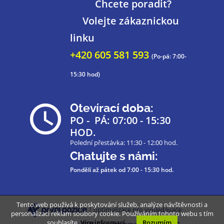
Chcete poradit?
Volejte zákaznickou
linku
+420 605 581 593
(Po-pá: 7:00-
15:30 hod)
Otevírací doba:
PO - PÁ: 07:00 - 15:30
HOD.
Polední přestávka: 11:30 - 12:00 hod.
Chatujte s námi:
Pondělí až pátek
od 7:00 - 15:30 hod.
Tento web používá k poskytování služeb, analýze návštěvnosti a
| optimalizace pro vyhledávače
personalizaci reklam soubory cookie. Používáním tohoto webu s tím
souhlasíte.
Více informací
Rozumím