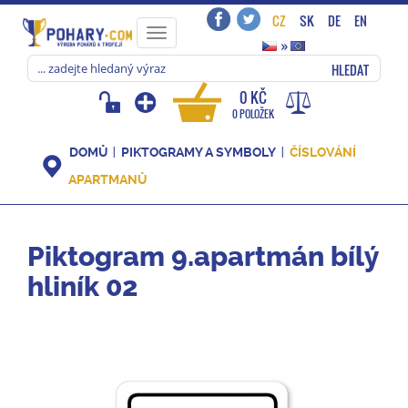
CZ
SK
DE
EN
Toggle
»
navigation
HLEDAT
0 KČ
0 POLOŽEK
DOMŮ
PIKTOGRAMY A SYMBOLY
ČÍSLOVÁNÍ
APARTMANŮ
Piktogram 9.apartmán bílý
hliník 02