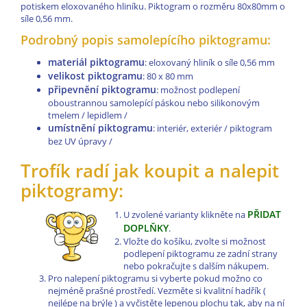
potiskem eloxovaného hliníku. Piktogram o rozměru 80x80mm o
síle 0,56 mm.
Podrobný popis samolepícího piktogramu:
materiál piktogramu
: eloxovaný hliník o síle 0,56 mm
velikost piktogramu
: 80 x 80 mm
připevnění piktogramu
: možnost podlepení
oboustrannou samolepící páskou nebo silikonovým
tmelem / lepidlem /
umístnění piktogramu
: interiér, exteriér / piktogram
bez UV úpravy /
Trofík radí jak koupit a nalepit
piktogramy:
PŘIDAT
U zvolené varianty klikněte na
DOPLŇKY
.
Vložte do košíku, zvolte si možnost
podlepení piktogramu ze zadní strany
nebo pokračujte s dalším nákupem.
Pro nalepení piktogramu si vyberte pokud možno co
nejméně prašné prostředí. Vezměte si kvalitní hadřík (
nejlépe na brýle ) a vyčistěte lepenou plochu tak, aby na ní