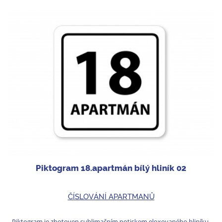
Piktogram 18.apartmán bílý hliník 02
ČÍSLOVÁNÍ APARTMANŮ
Piktogram je zhotoven sublimačním potiskem eloxovaného hliníku.