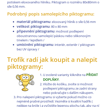
potiskem eloxovaného hliníku. Piktogram o rozměru 80x80mm o
síle 0,56 mm.
Podrobný popis samolepícího piktogramu:
materiál piktogramu
: eloxovaný hliník o síle 0,56 mm
velikost piktogramu
: 80 x 80 mm
připevnění piktogramu
: možnost podlepení
oboustrannou samolepící páskou nebo silikonovým
tmelem / lepidlem /
umístnění piktogramu
: interiér, exteriér / piktogram
bez UV úpravy /
Trofík radí jak koupit a nalepit
piktogramy:
PŘIDAT
U zvolené varianty klikněte na
DOPLŇKY
.
Vložte do košíku, zvolte si možnost
podlepení piktogramu ze zadní strany
nebo pokračujte s dalším nákupem.
Pro nalepení piktogramu si vyberte pokud možno co
nejméně prašné prostředí. Vezměte si kvalitní hadřík (
nejlépe na brýle ) a vyčistěte lepenou plochu tak, aby na ní