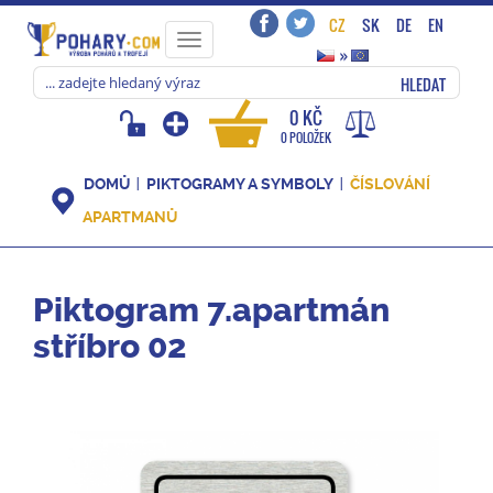
CZ
SK
DE
EN
Toggle
»
navigation
HLEDAT
0 KČ
0 POLOŽEK
DOMŮ
PIKTOGRAMY A SYMBOLY
ČÍSLOVÁNÍ
APARTMANŮ
Piktogram 7.apartmán
stříbro 02