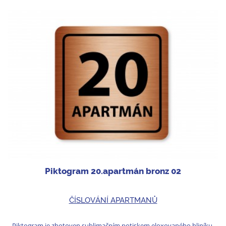
Piktogram 20.apartmán bronz 02
ČÍSLOVÁNÍ APARTMANŮ
Piktogram je zhotoven sublimačním potiskem eloxovaného hliníku.