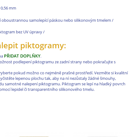
le 0,56 mm
í oboustrannou samolepící páskou nebo silikonovým tmelem /
 piktogram bez UV úpravy /
alepit piktogramy:
PŘIDAT DOPLŇKY
 na
.
 možnost podlepení piktogramu ze zadní strany nebo pokračujte s
vyberte pokud možno co nejméně prašné prostředí. Vezměte si kvalitní
a vyčistěte lepenou plochu tak, aby na ní nezůstaly žádné šmouhy,
řadu samotné nalepení piktogramu. Piktogram se lepí na hladký povrch
ocí lepidel či transparentního silikonového tmelu.