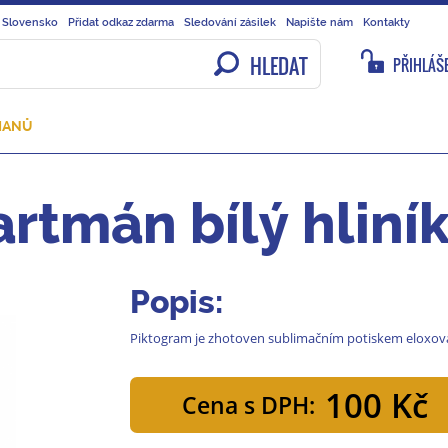
 Slovensko
Přidat odkaz zdarma
Sledování zásilek
Napište nám
Kontakty
HLEDAT
PŘIHLÁŠE
MANŮ
rtmán bílý hliní
Popis:
Piktogram je zhotoven sublimačním potiskem eloxova
100 Kč
Cena s DPH: