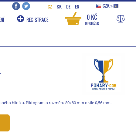
CZK
»
CZ
SK
DE
EN
0 KČ
NÍ
REGISTRACE
0 POLOŽEK
k
ného hliníku. Piktogram o rozměru 80x80 mm o síle 0,56 mm.