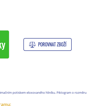
ky
POROVNAT ZBOŽÍ
limačním potiskem eloxovaného hliníku. Piktogram o rozměru
ramu: