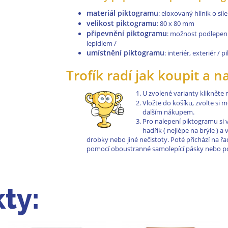
materiál piktogramu
: eloxovaný hliník o sí
velikost piktogramu
: 80 x 80 mm
připevnění piktogramu
: možnost podlepen
lepidlem /
umístnění piktogramu
: interiér, exteriér /
Trofík radí jak koupit a n
U zvolené varianty klikněte
Vložte do košíku, zvolte si
dalším nákupem.
Pro nalepení piktogramu si 
hadřík ( nejlépe na brýle ) 
drobky nebo jiné nečistoty. Poté přichází na 
pomocí oboustranné samolepící pásky nebo pom
ty: