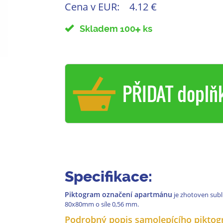
Cena v EUR:
4.12 €
Skladem 100
ks
PŘIDAT doplň
Specifikace:
Piktogram označení apartmánu
je zhotoven sub
80x80mm o síle 0,56 mm.
Podrobný popis samolepícího piktog