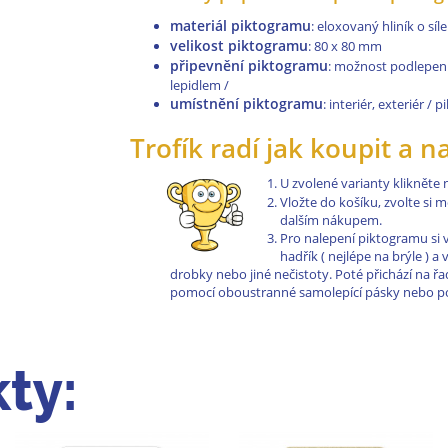
materiál piktogramu
: eloxovaný hliník o sí
velikost piktogramu
: 80 x 80 mm
připevnění piktogramu
: možnost podlepen
lepidlem /
umístnění piktogramu
: interiér, exteriér /
Trofík radí jak koupit a n
U zvolené varianty klikněte
Vložte do košíku, zvolte si
dalším nákupem.
Pro nalepení piktogramu si 
hadřík ( nejlépe na brýle ) 
drobky nebo jiné nečistoty. Poté přichází na 
pomocí oboustranné samolepící pásky nebo pom
ty: