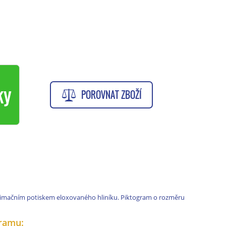
ky
POROVNAT ZBOŽÍ
limačním potiskem eloxovaného hliníku. Piktogram o rozměru
ramu: