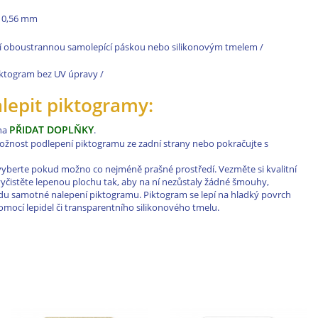
le 0,56 mm
í oboustrannou samolepící páskou nebo silikonovým tmelem /
 piktogram bez UV úpravy /
alepit piktogramy:
PŘIDAT DOPLŇKY
 na
.
 možnost podlepení piktogramu ze zadní strany nebo pokračujte s
vyberte pokud možno co nejméně prašné prostředí. Vezměte si kvalitní
a vyčistěte lepenou plochu tak, aby na ní nezůstaly žádné šmouhy,
řadu samotné nalepení piktogramu. Piktogram se lepí na hladký povrch
ocí lepidel či transparentního silikonového tmelu.