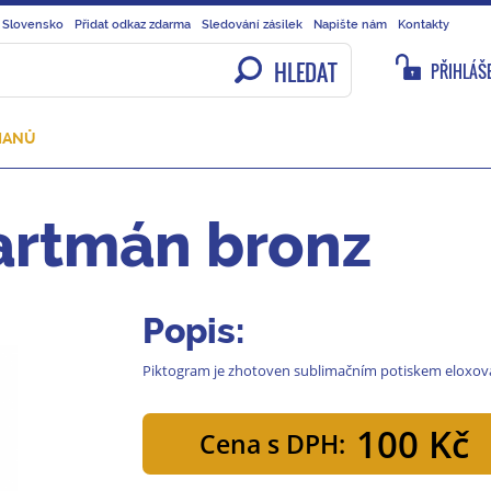
 Slovensko
Přidat odkaz zdarma
Sledování zásilek
Napište nám
Kontakty
HLEDAT
PŘIHLÁŠE
MANŮ
artmán bronz
Popis:
Piktogram je zhotoven sublimačním potiskem eloxova
100 Kč
Cena s DPH: