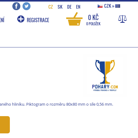
CZK
»
CZ
SK
DE
EN
0 KČ
NÍ
REGISTRACE
0 POLOŽEK
ného hliníku. Piktogram o rozměru 80x80 mm o síle 0,56 mm.