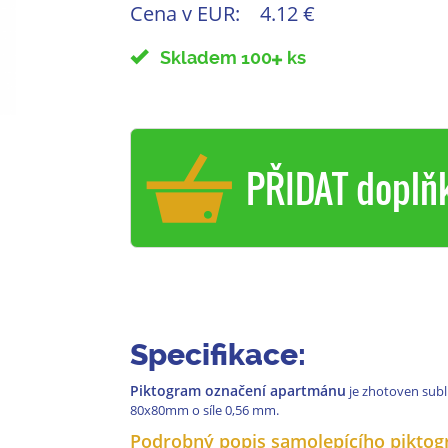
Cena v EUR:
4.12 €
Skladem 100
ks
PŘIDAT doplň
Specifikace:
Piktogram označení apartmánu
je zhotoven sub
80x80mm o síle 0,56 mm.
Podrobný popis samolepícího piktog