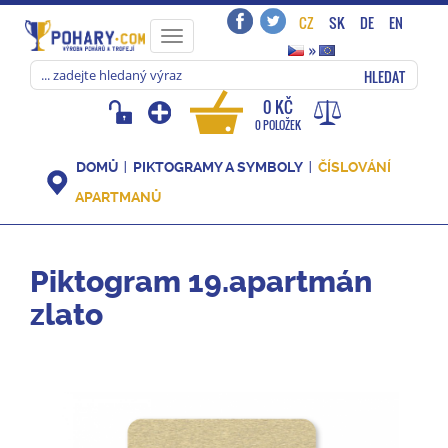
CZ
SK
DE
EN
Toggle
»
navigation
HLEDAT
0 KČ
0 POLOŽEK
DOMŮ
PIKTOGRAMY A SYMBOLY
ČÍSLOVÁNÍ
APARTMANŮ
Piktogram 19.apartmán
zlato