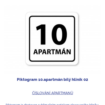
Piktogram 10.apartmán bílý hliník 02
ČÍSLOVÁNÍ APARTMANŮ
Piktogram je zhotoven sublimačním potiskem eloxovaného hliníku.