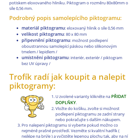
potiskem eloxovaného hliníku. Piktogram o rozměru 80x80mm o
síle 0,56 mm.
Podrobný popis samolepícího piktogramu:
materiál piktogramu
: eloxovaný hliník o síle 0,56 mm
velikost piktogramu
: 80 x 80 mm
připevnění piktogramu
: možnost podlepení
oboustrannou samolepící páskou nebo silikonovým
tmelem / lepidlem /
umístnění piktogramu
: interiér, exteriér / piktogram
bez UV úpravy /
Trofík radí jak koupit a nalepit
piktogramy:
PŘIDAT
U zvolené varianty klikněte na
DOPLŇKY
.
Vložte do košíku, zvolte si možnost
podlepení piktogramu ze zadní strany
nebo pokračujte s dalším nákupem.
Pro nalepení piktogramu si vyberte pokud možno co
nejméně prašné prostředí. Vezměte si kvalitní hadřík (
nejlépe na brýle ) a vyčistěte lepenou plochu tak, aby na ní