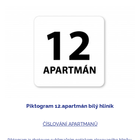
Piktogram 12.apartmán bílý hliník
ČÍSLOVÁNÍ APARTMANŮ
Piktogram je zhotoven sublimačním potiskem eloxovaného hliníku.