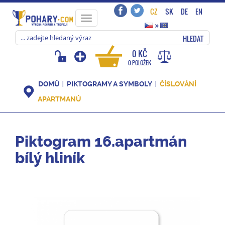
CZ
SK
DE
EN
Toggle
»
navigation
HLEDAT
0 KČ
0 POLOŽEK
DOMŮ
PIKTOGRAMY A SYMBOLY
ČÍSLOVÁNÍ
APARTMANŮ
Piktogram 16.apartmán
bílý hliník