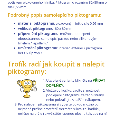
potiskem eloxovaného hliníku. Piktogram o rozměru 80x80mm o
síle 0,56 mm.
Podrobný popis samolepícího piktogramu:
materiál piktogramu
: eloxovaný hliník o síle 0,56 mm
velikost piktogramu
: 80 x 80 mm
připevnění piktogramu
: možnost podlepení
oboustrannou samolepící páskou nebo silikonovým
tmelem / lepidlem /
umístnění piktogramu
: interiér, exteriér / piktogram
bez UV úpravy /
Trofík radí jak koupit a nalepit
piktogramy:
PŘIDAT
U zvolené varianty klikněte na
DOPLŇKY
.
Vložte do košíku, zvolte si možnost
podlepení piktogramu ze zadní strany
nebo pokračujte s dalším nákupem.
Pro nalepení piktogramu si vyberte pokud možno co
nejméně prašné prostředí. Vezměte si kvalitní hadřík (
nejlépe na brýle ) a vyčistěte lepenou plochu tak, aby na ní