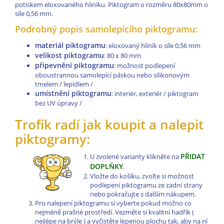
potiskem eloxovaného hliníku. Piktogram o rozměru 80x80mm o
síle 0,56 mm.
Podrobný popis samolepícího piktogramu:
materiál piktogramu
: eloxovaný hliník o síle 0,56 mm
velikost piktogramu
: 80 x 80 mm
připevnění piktogramu
: možnost podlepení
oboustrannou samolepící páskou nebo silikonovým
tmelem / lepidlem /
umístnění piktogramu
: interiér, exteriér / piktogram
bez UV úpravy /
Trofík radí jak koupit a nalepit
piktogramy:
PŘIDAT
U zvolené varianty klikněte na
DOPLŇKY
.
Vložte do košíku, zvolte si možnost
podlepení piktogramu ze zadní strany
nebo pokračujte s dalším nákupem.
Pro nalepení piktogramu si vyberte pokud možno co
nejméně prašné prostředí. Vezměte si kvalitní hadřík (
nejlépe na brýle ) a vyčistěte lepenou plochu tak, aby na ní