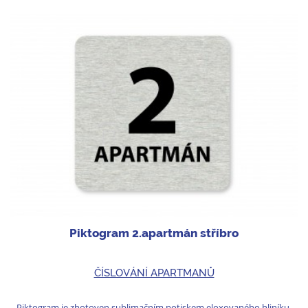
Piktogram 2.apartmán stříbro
ČÍSLOVÁNÍ APARTMANŮ
Piktogram je zhotoven sublimačním potiskem eloxovaného hliníku.