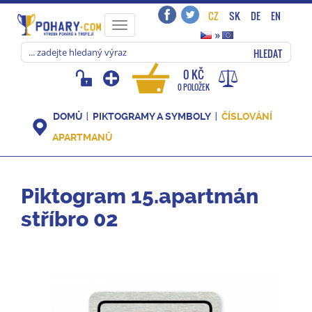
CZ
SK
DE
EN
Toggle
»
navigation
HLEDAT
0 KČ
0 POLOŽEK
DOMŮ
PIKTOGRAMY A SYMBOLY
ČÍSLOVÁNÍ
APARTMANŮ
Piktogram 15.apartmán
stříbro 02