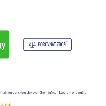
ky
POROVNAT ZBOŽÍ
limačním potiskem eloxovaného hliníku. Piktogram o rozměru
ramu: