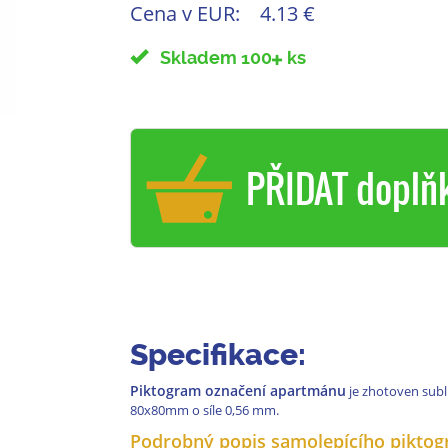
Cena v EUR:
4.13 €
Skladem 100
ks
PŘIDAT doplň
Specifikace:
Piktogram označení apartmánu
je zhotoven sub
80x80mm o síle 0,56 mm.
Podrobný popis samolepícího piktog