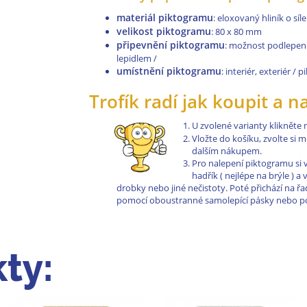
materiál piktogramu
: eloxovaný hliník o sí
velikost piktogramu
: 80 x 80 mm
připevnění piktogramu
: možnost podlepen
lepidlem /
umístnění piktogramu
: interiér, exteriér /
Trofík radí jak koupit a n
U zvolené varianty klikněte
Vložte do košíku, zvolte si
dalším nákupem.
Pro nalepení piktogramu si 
hadřík ( nejlépe na brýle ) 
drobky nebo jiné nečistoty. Poté přichází na 
pomocí oboustranné samolepící pásky nebo pom
ty: