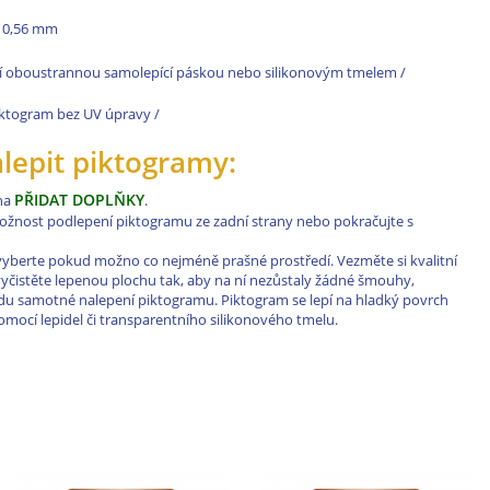
le 0,56 mm
í oboustrannou samolepící páskou nebo silikonovým tmelem /
 piktogram bez UV úpravy /
alepit piktogramy:
PŘIDAT DOPLŇKY
 na
.
 možnost podlepení piktogramu ze zadní strany nebo pokračujte s
vyberte pokud možno co nejméně prašné prostředí. Vezměte si kvalitní
a vyčistěte lepenou plochu tak, aby na ní nezůstaly žádné šmouhy,
řadu samotné nalepení piktogramu. Piktogram se lepí na hladký povrch
ocí lepidel či transparentního silikonového tmelu.