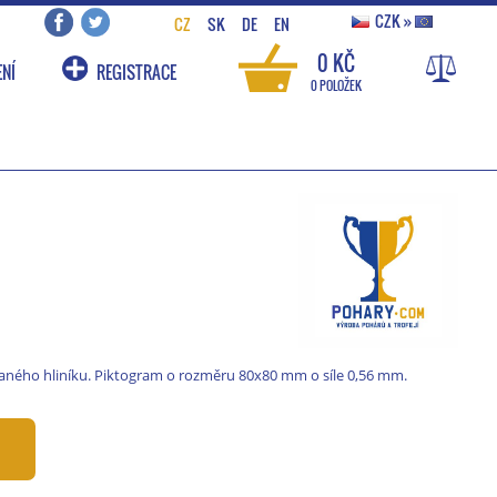
CZK
»
CZ
SK
DE
EN
0 KČ
NÍ
REGISTRACE
0 POLOŽEK
ného hliníku. Piktogram o rozměru 80x80 mm o síle 0,56 mm.