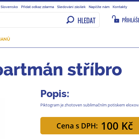
 Slovensko
Přidat odkaz zdarma
Sledování zásilek
Napište nám
Kontakty
HLEDAT
PŘIHLÁŠE
MANŮ
partmán stříbro
Popis:
Piktogram je zhotoven sublimačním potiskem eloxova
100 Kč
Cena s DPH: