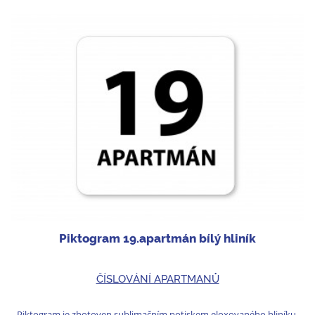
Piktogram 19.apartmán bílý hliník
ČÍSLOVÁNÍ APARTMANŮ
Piktogram je zhotoven sublimačním potiskem eloxovaného hliníku.