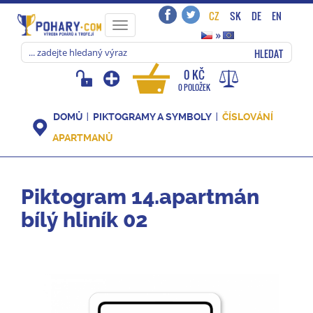
CZ
SK
DE
EN
Toggle
»
navigation
HLEDAT
0 KČ
0 POLOŽEK
DOMŮ
PIKTOGRAMY A SYMBOLY
ČÍSLOVÁNÍ
APARTMANŮ
Piktogram 14.apartmán
bílý hliník 02