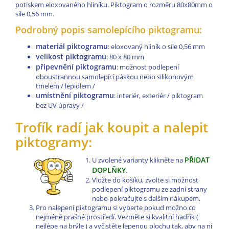
potiskem eloxovaného hliníku. Piktogram o rozměru 80x80mm o
síle 0,56 mm.
Podrobný popis samolepícího piktogramu:
materiál piktogramu
: eloxovaný hliník o síle 0,56 mm
velikost piktogramu
: 80 x 80 mm
připevnění piktogramu
: možnost podlepení
oboustrannou samolepící páskou nebo silikonovým
tmelem / lepidlem /
umístnění piktogramu
: interiér, exteriér / piktogram
bez UV úpravy /
Trofík radí jak koupit a nalepit
piktogramy:
PŘIDAT
U zvolené varianty klikněte na
DOPLŇKY
.
Vložte do košíku, zvolte si možnost
podlepení piktogramu ze zadní strany
nebo pokračujte s dalším nákupem.
Pro nalepení piktogramu si vyberte pokud možno co
nejméně prašné prostředí. Vezměte si kvalitní hadřík (
nejlépe na brýle ) a vyčistěte lepenou plochu tak, aby na ní