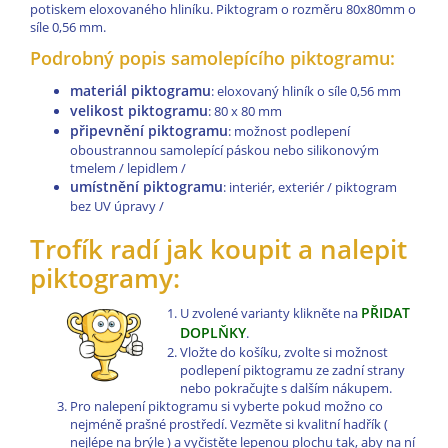
potiskem eloxovaného hliníku. Piktogram o rozměru 80x80mm o
síle 0,56 mm.
Podrobný popis samolepícího piktogramu:
materiál piktogramu
: eloxovaný hliník o síle 0,56 mm
velikost piktogramu
: 80 x 80 mm
připevnění piktogramu
: možnost podlepení
oboustrannou samolepící páskou nebo silikonovým
tmelem / lepidlem /
umístnění piktogramu
: interiér, exteriér / piktogram
bez UV úpravy /
Trofík radí jak koupit a nalepit
piktogramy:
PŘIDAT
U zvolené varianty klikněte na
DOPLŇKY
.
Vložte do košíku, zvolte si možnost
podlepení piktogramu ze zadní strany
nebo pokračujte s dalším nákupem.
Pro nalepení piktogramu si vyberte pokud možno co
nejméně prašné prostředí. Vezměte si kvalitní hadřík (
nejlépe na brýle ) a vyčistěte lepenou plochu tak, aby na ní