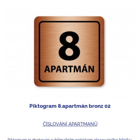
Piktogram 8.apartmán bronz 02
ČÍSLOVÁNÍ APARTMANŮ
Piktogram je zhotoven sublimačním potiskem eloxovaného hliníku.