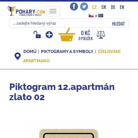
CZ
SK
DE
EN
Toggle
»
navigation
HLEDAT
0 KČ
0 POLOŽEK
DOMŮ
PIKTOGRAMY A SYMBOLY
ČÍSLOVÁNÍ
APARTMANŮ
Piktogram 12.apartmán
zlato 02