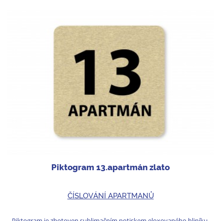
Piktogram 13.apartmán zlato
ČÍSLOVÁNÍ APARTMANŮ
Piktogram je zhotoven sublimačním potiskem eloxovaného hliníku.