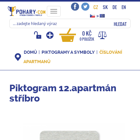
CZ
SK
DE
EN
Toggle
»
navigation
HLEDAT
0 KČ
0 POLOŽEK
DOMŮ
PIKTOGRAMY A SYMBOLY
ČÍSLOVÁNÍ
APARTMANŮ
Piktogram 12.apartmán
stříbro