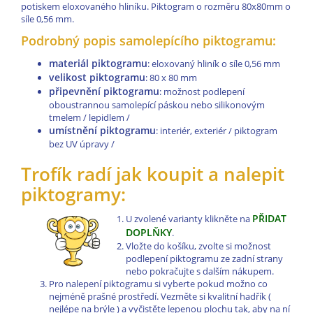
potiskem eloxovaného hliníku. Piktogram o rozměru 80x80mm o
síle 0,56 mm.
Podrobný popis samolepícího piktogramu:
materiál piktogramu
: eloxovaný hliník o síle 0,56 mm
velikost piktogramu
: 80 x 80 mm
připevnění piktogramu
: možnost podlepení
oboustrannou samolepící páskou nebo silikonovým
tmelem / lepidlem /
umístnění piktogramu
: interiér, exteriér / piktogram
bez UV úpravy /
Trofík radí jak koupit a nalepit
piktogramy:
PŘIDAT
U zvolené varianty klikněte na
DOPLŇKY
.
Vložte do košíku, zvolte si možnost
podlepení piktogramu ze zadní strany
nebo pokračujte s dalším nákupem.
Pro nalepení piktogramu si vyberte pokud možno co
nejméně prašné prostředí. Vezměte si kvalitní hadřík (
nejlépe na brýle ) a vyčistěte lepenou plochu tak, aby na ní