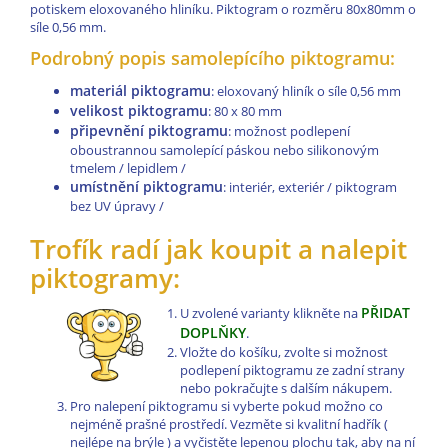
potiskem eloxovaného hliníku. Piktogram o rozměru 80x80mm o
síle 0,56 mm.
Podrobný popis samolepícího piktogramu:
materiál piktogramu
: eloxovaný hliník o síle 0,56 mm
velikost piktogramu
: 80 x 80 mm
připevnění piktogramu
: možnost podlepení
oboustrannou samolepící páskou nebo silikonovým
tmelem / lepidlem /
umístnění piktogramu
: interiér, exteriér / piktogram
bez UV úpravy /
Trofík radí jak koupit a nalepit
piktogramy:
PŘIDAT
U zvolené varianty klikněte na
DOPLŇKY
.
Vložte do košíku, zvolte si možnost
podlepení piktogramu ze zadní strany
nebo pokračujte s dalším nákupem.
Pro nalepení piktogramu si vyberte pokud možno co
nejméně prašné prostředí. Vezměte si kvalitní hadřík (
nejlépe na brýle ) a vyčistěte lepenou plochu tak, aby na ní