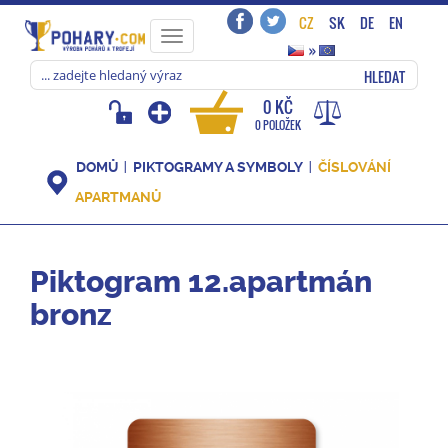
CZ
SK
DE
EN
Toggle
»
navigation
HLEDAT
0 KČ
0 POLOŽEK
DOMŮ
PIKTOGRAMY A SYMBOLY
ČÍSLOVÁNÍ
APARTMANŮ
Piktogram 12.apartmán
bronz