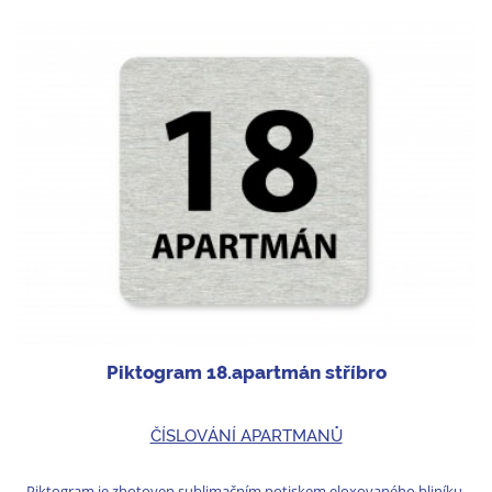
Piktogram 18.apartmán stříbro
ČÍSLOVÁNÍ APARTMANŮ
Piktogram je zhotoven sublimačním potiskem eloxovaného hliníku.