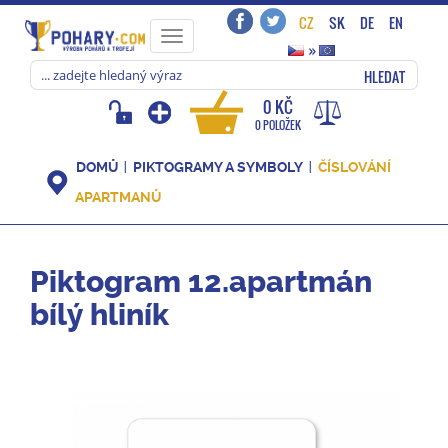
CZ
SK
DE
EN
Toggle
»
navigation
HLEDAT
0 KČ
0 POLOŽEK
DOMŮ
PIKTOGRAMY A SYMBOLY
ČÍSLOVÁNÍ
APARTMANŮ
Piktogram 12.apartmán
bílý hliník