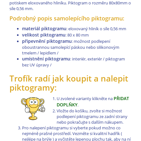
potiskem eloxovaného hliníku. Piktogram o rozměru 80x80mm o
síle 0,56 mm.
Podrobný popis samolepícího piktogramu:
materiál piktogramu
: eloxovaný hliník o síle 0,56 mm
velikost piktogramu
: 80 x 80 mm
připevnění piktogramu
: možnost podlepení
oboustrannou samolepící páskou nebo silikonovým
tmelem / lepidlem /
umístnění piktogramu
: interiér, exteriér / piktogram
bez UV úpravy /
Trofík radí jak koupit a nalepit
piktogramy:
PŘIDAT
U zvolené varianty klikněte na
DOPLŇKY
.
Vložte do košíku, zvolte si možnost
podlepení piktogramu ze zadní strany
nebo pokračujte s dalším nákupem.
Pro nalepení piktogramu si vyberte pokud možno co
nejméně prašné prostředí. Vezměte si kvalitní hadřík (
nejlépe na brýle ) a vyčistěte lepenou plochu tak, aby na ní