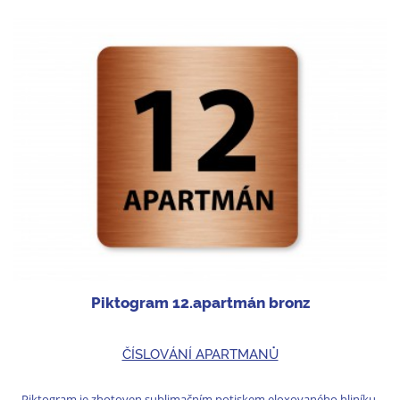
Piktogram 12.apartmán bronz
ČÍSLOVÁNÍ APARTMANŮ
Piktogram je zhotoven sublimačním potiskem eloxovaného hliníku.