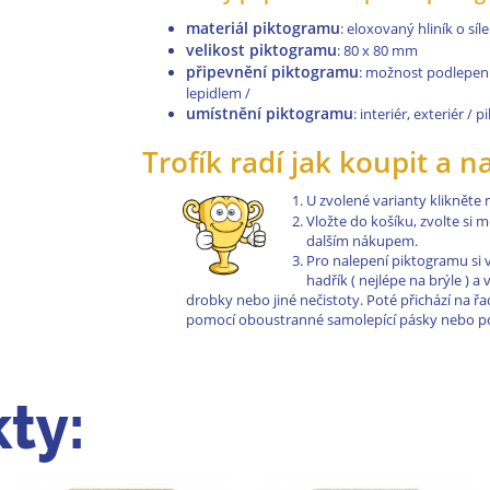
materiál piktogramu
: eloxovaný hliník o sí
velikost piktogramu
: 80 x 80 mm
připevnění piktogramu
: možnost podlepen
lepidlem /
umístnění piktogramu
: interiér, exteriér /
Trofík radí jak koupit a n
U zvolené varianty klikněte
Vložte do košíku, zvolte si
dalším nákupem.
Pro nalepení piktogramu si 
hadřík ( nejlépe na brýle ) 
drobky nebo jiné nečistoty. Poté přichází na 
pomocí oboustranné samolepící pásky nebo pom
ty: