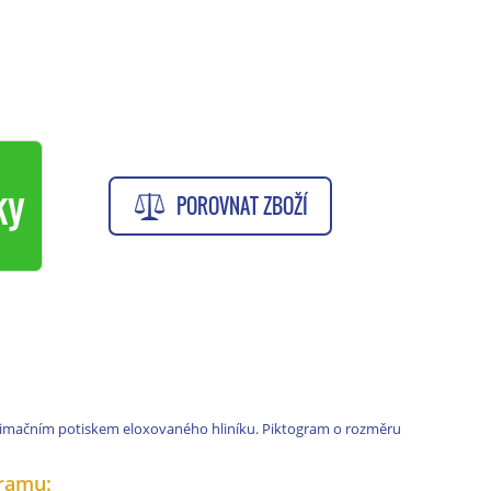
ky
POROVNAT ZBOŽÍ
limačním potiskem eloxovaného hliníku. Piktogram o rozměru
ramu: