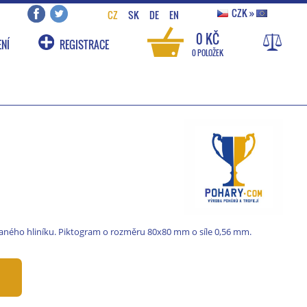
CZK
»
CZ
SK
DE
EN
0 KČ
NÍ
REGISTRACE
0 POLOŽEK
ného hliníku. Piktogram o rozměru 80x80 mm o síle 0,56 mm.