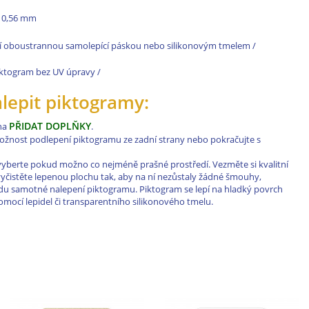
le 0,56 mm
í oboustrannou samolepící páskou nebo silikonovým tmelem /
 piktogram bez UV úpravy /
alepit piktogramy:
PŘIDAT DOPLŇKY
 na
.
 možnost podlepení piktogramu ze zadní strany nebo pokračujte s
vyberte pokud možno co nejméně prašné prostředí. Vezměte si kvalitní
a vyčistěte lepenou plochu tak, aby na ní nezůstaly žádné šmouhy,
řadu samotné nalepení piktogramu. Piktogram se lepí na hladký povrch
ocí lepidel či transparentního silikonového tmelu.