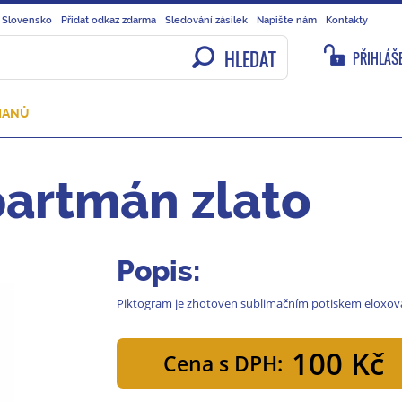
 Slovensko
Přidat odkaz zdarma
Sledování zásilek
Napište nám
Kontakty
HLEDAT
PŘIHLÁŠE
MANŮ
partmán zlato
Popis:
Piktogram je zhotoven sublimačním potiskem eloxova
100 Kč
Cena s DPH: