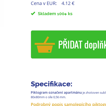
Cena v EUR:
4.12 €
Skladem 100
ks
PŘIDAT doplň
Specifikace:
Piktogram označení apartmánu
je zhotoven sub
80x80mm o síle 0,56 mm.
Podrobný popis samolepícího piktog