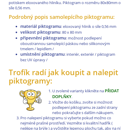
potiskem eloxovaného hliníku. Piktogram o rozměru 80x80mm o
síle 0,56 mm.
Podrobný popis samolepícího piktogramu:
materiál piktogramu
: eloxovaný hliník o síle 0,56 mm
velikost piktogramu
: 80 x 80 mm
připevnění piktogramu
: možnost podlepení
oboustrannou samolepící páskou nebo silikonovým
tmelem / lepidlem /
umístnění piktogramu
: interiér, exteriér / piktogram
bez UV úpravy /
Trofík radí jak koupit a nalepit
piktogramy:
PŘIDAT
U zvolené varianty klikněte na
DOPLŇKY
.
Vložte do košíku, zvolte si možnost
podlepení piktogramu ze zadní strany
nebo pokračujte s dalším nákupem.
Pro nalepení piktogramu si vyberte pokud možno co
nejméně prašné prostředí. Vezměte si kvalitní hadřík (
nejlépe na brýle ) a vyčistěte lepenou plochu tak, aby na ní