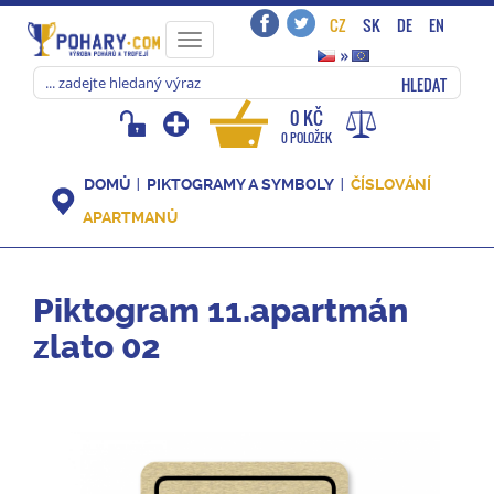
CZ
SK
DE
EN
Toggle
»
navigation
HLEDAT
0 KČ
0 POLOŽEK
DOMŮ
PIKTOGRAMY A SYMBOLY
ČÍSLOVÁNÍ
APARTMANŮ
Piktogram 11.apartmán
zlato 02