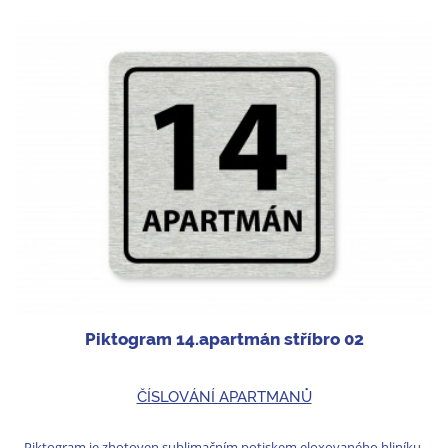
Piktogram 14.apartmán stříbro 02
ČÍSLOVÁNÍ APARTMANŮ
Piktogram je zhotoven sublimačním potiskem eloxovaného hliníku.