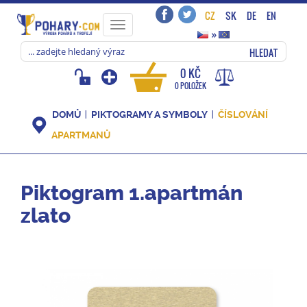
CZ
SK
DE
EN
Toggle
»
navigation
HLEDAT
0 KČ
0 POLOŽEK
DOMŮ
PIKTOGRAMY A SYMBOLY
ČÍSLOVÁNÍ
APARTMANŮ
Piktogram 1.apartmán
zlato