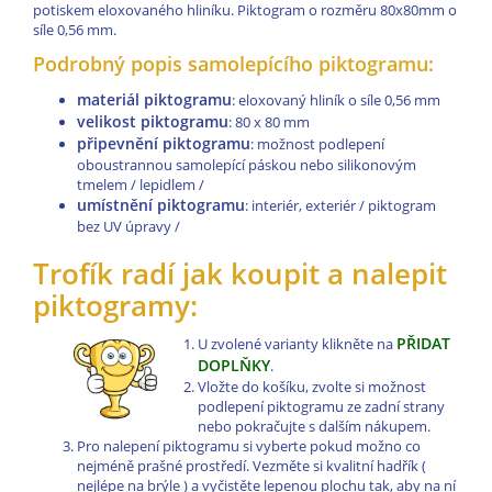
potiskem eloxovaného hliníku. Piktogram o rozměru 80x80mm o
síle 0,56 mm.
Podrobný popis samolepícího piktogramu:
materiál piktogramu
: eloxovaný hliník o síle 0,56 mm
velikost piktogramu
: 80 x 80 mm
připevnění piktogramu
: možnost podlepení
oboustrannou samolepící páskou nebo silikonovým
tmelem / lepidlem /
umístnění piktogramu
: interiér, exteriér / piktogram
bez UV úpravy /
Trofík radí jak koupit a nalepit
piktogramy:
PŘIDAT
U zvolené varianty klikněte na
DOPLŇKY
.
Vložte do košíku, zvolte si možnost
podlepení piktogramu ze zadní strany
nebo pokračujte s dalším nákupem.
Pro nalepení piktogramu si vyberte pokud možno co
nejméně prašné prostředí. Vezměte si kvalitní hadřík (
nejlépe na brýle ) a vyčistěte lepenou plochu tak, aby na ní