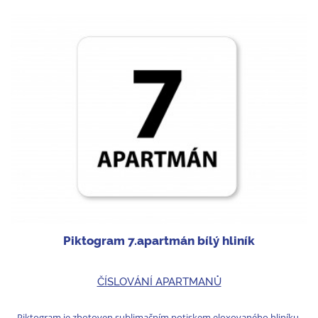
Piktogram 7.apartmán bílý hliník
ČÍSLOVÁNÍ APARTMANŮ
Piktogram je zhotoven sublimačním potiskem eloxovaného hliníku.