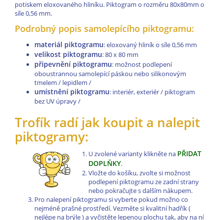
potiskem eloxovaného hliníku. Piktogram o rozměru 80x80mm o
síle 0,56 mm.
Podrobný popis samolepícího piktogramu:
materiál piktogramu
: eloxovaný hliník o síle 0,56 mm
velikost piktogramu
: 80 x 80 mm
připevnění piktogramu
: možnost podlepení
oboustrannou samolepící páskou nebo silikonovým
tmelem / lepidlem /
umístnění piktogramu
: interiér, exteriér / piktogram
bez UV úpravy /
Trofík radí jak koupit a nalepit
piktogramy:
PŘIDAT
U zvolené varianty klikněte na
DOPLŇKY
.
Vložte do košíku, zvolte si možnost
podlepení piktogramu ze zadní strany
nebo pokračujte s dalším nákupem.
Pro nalepení piktogramu si vyberte pokud možno co
nejméně prašné prostředí. Vezměte si kvalitní hadřík (
nejlépe na brýle ) a vyčistěte lepenou plochu tak, aby na ní