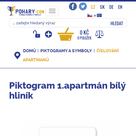
CZ
SK
DE
EN
Toggle
»
navigation
HLEDAT
0 KČ
0 POLOŽEK
DOMŮ
PIKTOGRAMY A SYMBOLY
ČÍSLOVÁNÍ
APARTMANŮ
Piktogram 1.apartmán bílý
hliník