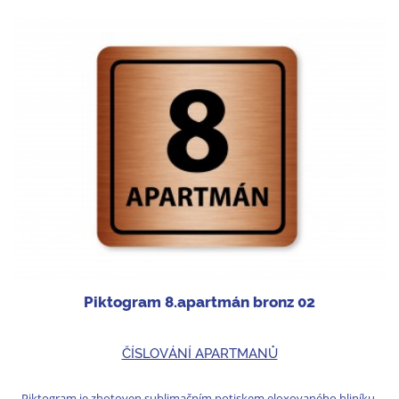
Piktogram 8.apartmán bronz 02
ČÍSLOVÁNÍ APARTMANŮ
Piktogram je zhotoven sublimačním potiskem eloxovaného hliníku.