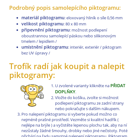
Podrobný popis samolepícího piktogramu:
materiál piktogramu
: eloxovaný hliník o síle 0,56 mm
velikost piktogramu
: 80 x 80 mm
připevnění piktogramu
: možnost podlepení
oboustrannou samolepící páskou nebo silikonovým
tmelem / lepidlem /
umístnění piktogramu
: interiér, exteriér / piktogram
bez UV úpravy /
Trofík radí jak koupit a nalepit
piktogramy:
PŘIDAT
U zvolené varianty klikněte na
DOPLŇKY
.
Vložte do košíku, zvolte si možnost
podlepení piktogramu ze zadní strany
nebo pokračujte s dalším nákupem.
Pro nalepení piktogramu si vyberte pokud možno co
nejméně prašné prostředí. Vezměte si kvalitní hadřík (
nejlépe na brýle ) a vyčistěte lepenou plochu tak, aby na ní
nezůstaly žádné šmouhy, drobky nebo jiné nečistoty. Poté
přichází na řadu samotné nalepení piktogramu. Piktogram