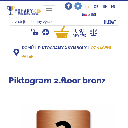
CZ
SK
DE
EN
Toggle
»
navigation
HLEDAT
0 KČ
0 POLOŽEK
DOMŮ
PIKTOGRAMY A SYMBOLY
OZNAČENÍ
PATER
Piktogram 2.floor bronz