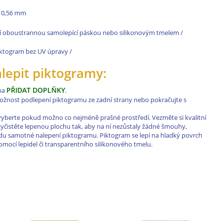
le 0,56 mm
í oboustrannou samolepící páskou nebo silikonovým tmelem /
 piktogram bez UV úpravy /
alepit piktogramy:
PŘIDAT DOPLŇKY
 na
.
 možnost podlepení piktogramu ze zadní strany nebo pokračujte s
vyberte pokud možno co nejméně prašné prostředí. Vezměte si kvalitní
a vyčistěte lepenou plochu tak, aby na ní nezůstaly žádné šmouhy,
řadu samotné nalepení piktogramu. Piktogram se lepí na hladký povrch
ocí lepidel či transparentního silikonového tmelu.