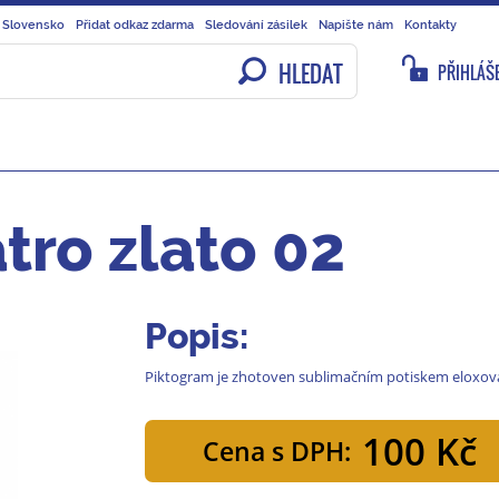
 Slovensko
Přidat odkaz zdarma
Sledování zásilek
Napište nám
Kontakty
HLEDAT
PŘIHLÁŠE
tro zlato 02
Popis:
Piktogram je zhotoven sublimačním potiskem eloxova
100 Kč
Cena s DPH: