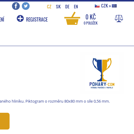
CZK
»
CZ
SK
DE
EN
0 KČ
NÍ
REGISTRACE
0 POLOŽEK
ného hliníku. Piktogram o rozměru 80x80 mm o síle 0,56 mm.