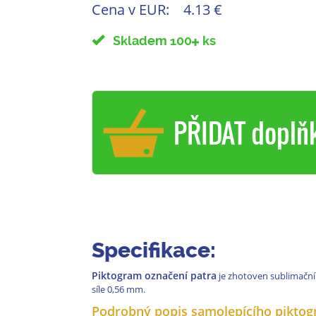
Cena v EUR:
4.13 €
Skladem 100
ks
PŘIDAT doplň
Specifikace:
Piktogram označení patra
je zhotoven sublimačn
síle 0,56 mm.
Podrobný popis samolepícího piktog