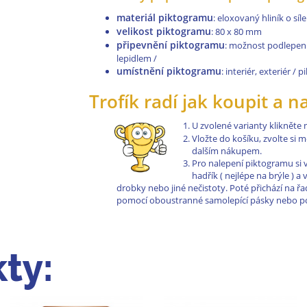
materiál piktogramu
: eloxovaný hliník o sí
velikost piktogramu
: 80 x 80 mm
připevnění piktogramu
: možnost podlepen
lepidlem /
umístnění piktogramu
: interiér, exteriér /
Trofík radí jak koupit a n
U zvolené varianty klikněte
Vložte do košíku, zvolte si
dalším nákupem.
Pro nalepení piktogramu si 
hadřík ( nejlépe na brýle ) 
drobky nebo jiné nečistoty. Poté přichází na 
pomocí oboustranné samolepící pásky nebo pom
ty: