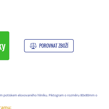
ky
POROVNAT ZBOŽÍ
ím potiskem eloxovaného hliníku. Piktogram o rozměru 80x80mm o
ramu: