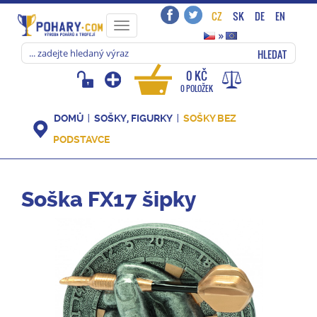
CZ
SK
DE
EN
Toggle
»
navigation
HLEDAT
0 KČ
0 POLOŽEK
DOMŮ
SOŠKY, FIGURKY
SOŠKY BEZ
PODSTAVCE
Soška FX17 šipky