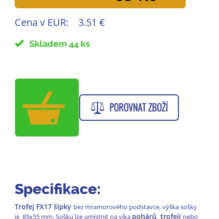
Cena v EUR:
3.51 €
Skladem 44 ks
POROVNAT ZBOŽÍ
Specifikace:
Trofej FX17 šipky
bez mramorového podstavce, výška sošky
pohárů, trofejí
je 85x55 mm. Sošku lze umístnit na víka
nebo