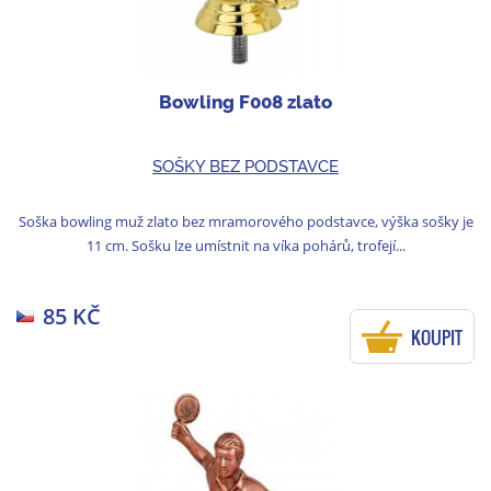
Bowling F008 zlato
SOŠKY BEZ PODSTAVCE
Soška bowling muž zlato bez mramorového podstavce, výška sošky je
11 cm. Sošku lze umístnit na víka pohárů, trofejí...
85 KČ
KOUPIT