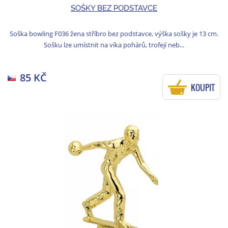
SOŠKY BEZ PODSTAVCE
Soška bowling F036 žena stříbro bez podstavce, výška sošky je 13 cm.
Sošku lze umístnit na víka pohárů, trofejí neb...
85 KČ
KOUPIT