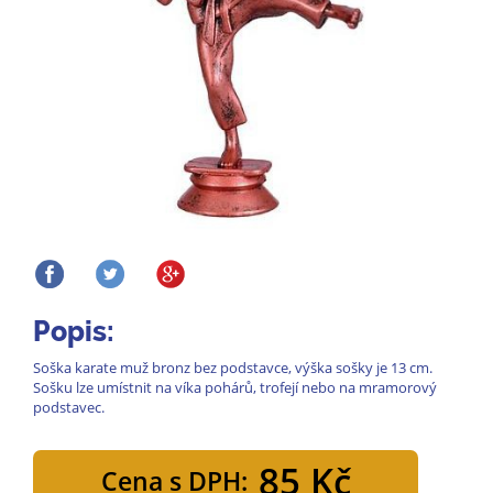
Popis:
Soška karate muž bronz bez podstavce, výška sošky je 13 cm.
Sošku lze umístnit na víka pohárů, trofejí nebo na mramorový
podstavec.
85 Kč
Cena s DPH: