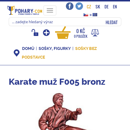
CZ
SK
DE
EN
Toggle
»
navigation
HLEDAT
0 KČ
0 POLOŽEK
DOMŮ
SOŠKY, FIGURKY
SOŠKY BEZ
PODSTAVCE
Karate muž F005 bronz