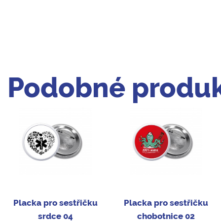
Podobné produk
Placka pro sestřičku
Placka pro sestřičku
srdce 04
chobotnice 02