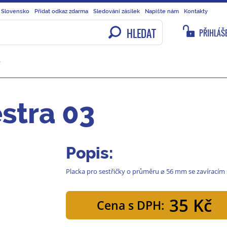
 Slovensko
Přidat odkaz zdarma
Sledování zásilek
Napište nám
Kontakty
HLEDAT
PŘIHLÁŠE
Y
stra 03
Popis:
Placka pro sestřičky o průměru ⌀ 56 mm se zavíracím
35 Kč
Cena s DPH: