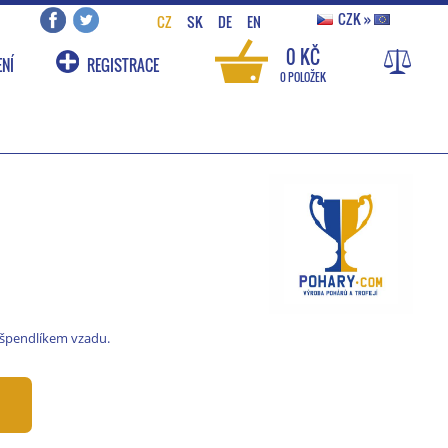
CZK
»
CZ
SK
DE
EN
0 KČ
NÍ
REGISTRACE
0 POLOŽEK
 špendlíkem vzadu.