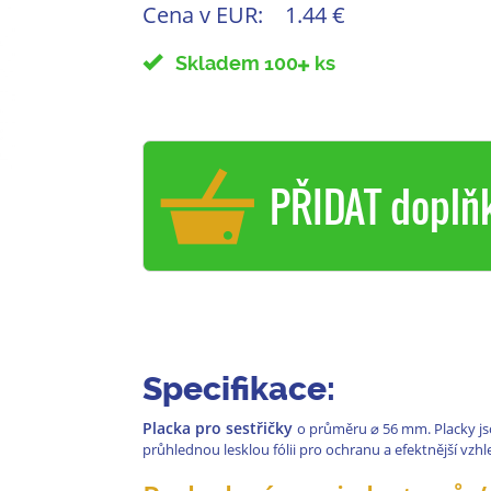
Cena v EUR:
1.44 €
Skladem 100
ks
PŘIDAT doplň
Specifikace:
Placka pro sestřičky
o průměru
⌀
56 mm. Placky js
průhlednou lesklou fólii pro ochranu a efektnější vzh