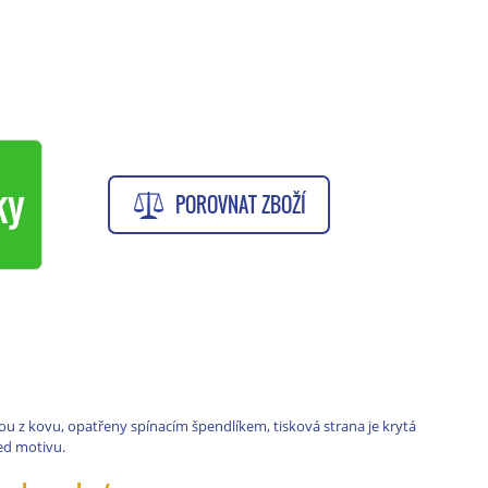
ky
POROVNAT ZBOŽÍ
ou z kovu, opatřeny spínacím špendlíkem, tisková strana je krytá
led motivu.