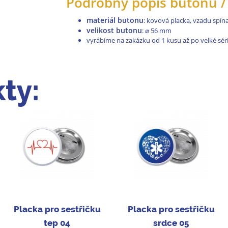
Podrobný popis butonů / 
materiál butonu
: kovová placka, vzadu spínac
velikost butonu
:
⌀
56 mm
vyrábíme na zakázku od 1 kusu až po velké séri
ty:
Placka pro sestřičku
Placka pro sestřičku
tep 04
srdce 05