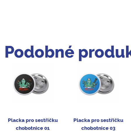
Podobné produk
Placka pro sestřičku
Placka pro sestřičku
chobotnice 01
chobotnice 03