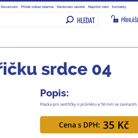
 Slovensko
Přidat odkaz zdarma
Sledování zásilek
Napište nám
Kontakty
HLEDAT
PŘIHLÁŠE
Y
řičku srdce 04
Popis:
Placka pro sestřičky o průměru ⌀ 56 mm se zavíracím
35 Kč
Cena s DPH: