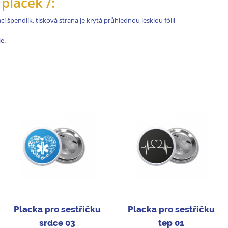
placek /:
í špendlík, tisková strana je krytá průhlednou lesklou fólii
e.
Placka pro sestřičku
Placka pro sestřičku
srdce 03
tep 01