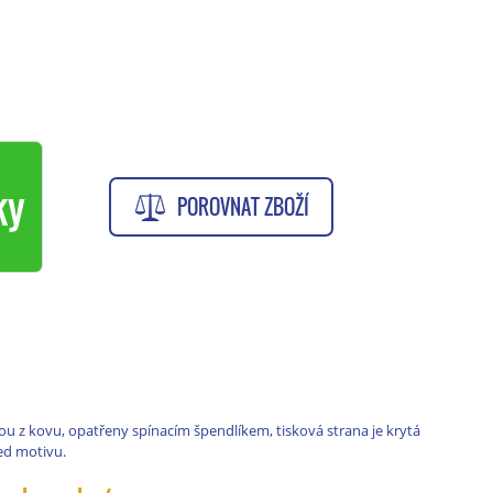
ky
POROVNAT ZBOŽÍ
ou z kovu, opatřeny spínacím špendlíkem, tisková strana je krytá
led motivu.