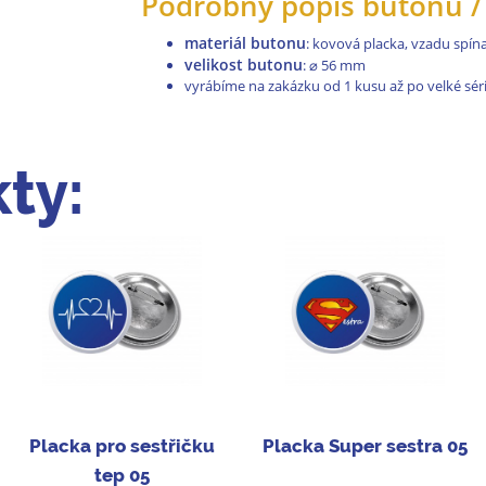
Podrobný popis butonů / 
materiál butonu
: kovová placka, vzadu spínac
velikost butonu
:
⌀
56 mm
vyrábíme na zakázku od 1 kusu až po velké séri
ty:
Placka pro sestřičku
Placka Super sestra 05
tep 05