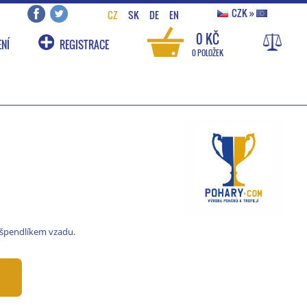
CZK
»
CZ
SK
DE
EN
0 KČ
NÍ
REGISTRACE
0 POLOŽEK
 špendlíkem vzadu.