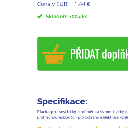
Cena v EUR:
1.44 €
Skladem 100
ks
PŘIDAT doplň
Specifikace:
Placka pro sestřičky
o průměru
⌀
56 mm. Placky js
průhlednou lesklou fólii pro ochranu a efektnější vzh