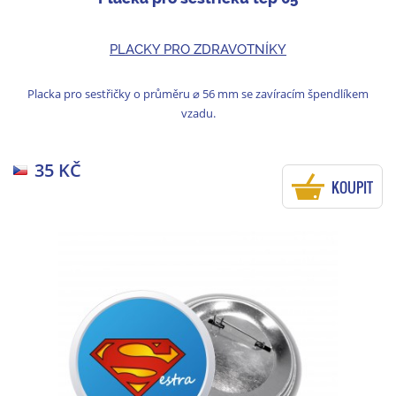
PLACKY PRO ZDRAVOTNÍKY
Placka pro sestřičky o průměru ⌀ 56 mm se zavíracím špendlíkem
vzadu.
35 KČ
KOUPIT