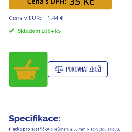
35 Kč
Cena s DPH:
Cena v EUR:
1.44 €
Skladem 100
ks
POROVNAT ZBOŽÍ
Specifikace:
Placka pro sestřičky
o průměru
⌀
56 mm. Placky jsou z kovu,