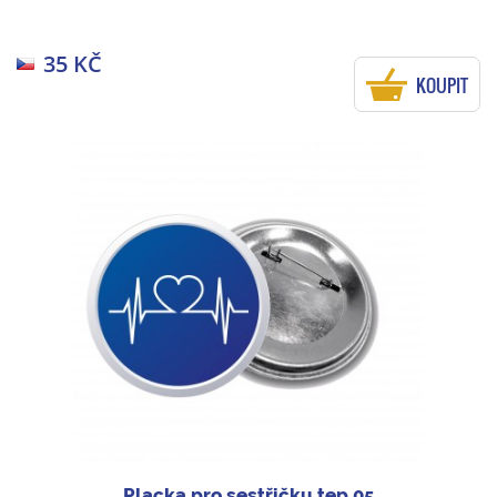
35 KČ
KOUPIT
Placka pro sestřičku tep 05