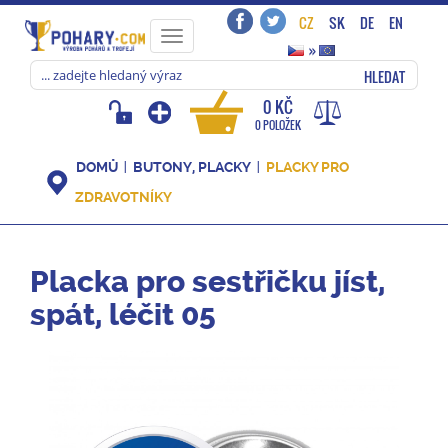
CZ
SK
DE
EN
Toggle
»
navigation
HLEDAT
0 KČ
0 POLOŽEK
DOMŮ
BUTONY, PLACKY
PLACKY PRO
ZDRAVOTNÍKY
Placka pro sestřičku jíst,
spát, léčit 05