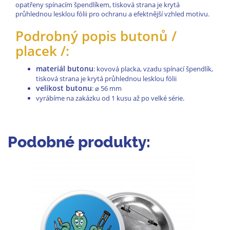
opatřeny spínacím špendlíkem, tisková strana je krytá
průhlednou lesklou fólii pro ochranu a efektnější vzhled motivu.
Podrobný popis butonů /
placek /:
materiál butonu
: kovová placka, vzadu spínací špendlík,
tisková strana je krytá průhlednou lesklou fólii
velikost butonu
:
⌀
56 mm
vyrábíme na zakázku od 1 kusu až po velké série.
Podobné produkty: