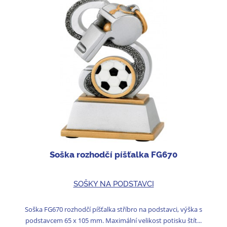
Soška rozhodčí píšťalka FG670
SOŠKY NA PODSTAVCI
Soška FG670 rozhodčí píšťalka stříbro na podstavci, výška s
podstavcem 65 x 105 mm. Maximální velikost potisku štít...