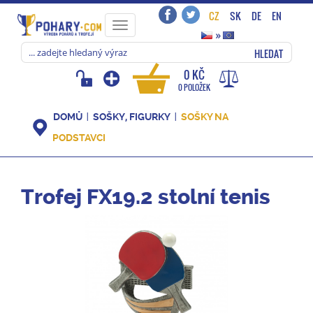
CZ
SK
DE
EN
Toggle
»
navigation
HLEDAT
0 KČ
0 POLOŽEK
DOMŮ
SOŠKY, FIGURKY
SOŠKY NA
PODSTAVCI
Trofej FX19.2 stolní tenis