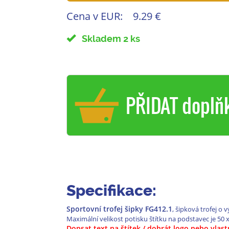
Cena v EUR:
9.29 €
Skladem 2 ks
PŘIDAT doplň
Specifikace:
Sportovní trofej šipky FG412.1
, šipková trofej o v
Maximální velikost potisku štítku na podstavec je 50 
Dopsat text na štítek / dohrát logo nebo vlas