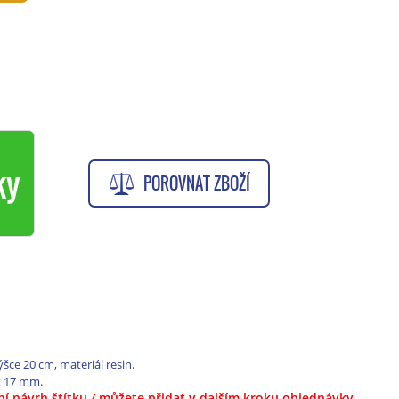
ky
POROVNAT ZBOŽÍ
ýšce 20 cm, materiál resin.
x 17 mm.
tní návrh štítku / můžete přidat v dalším kroku objednávky