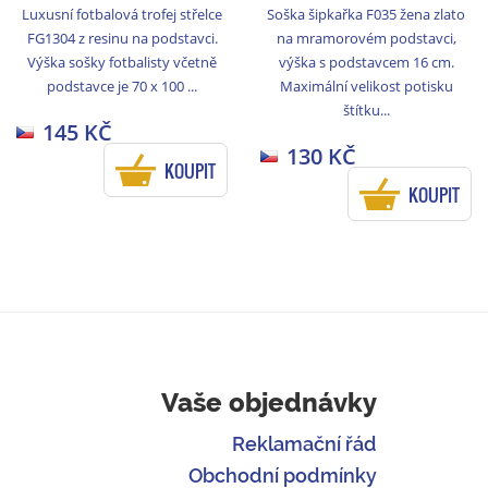
Luxusní fotbalová trofej střelce
Soška šipkařka F035 žena zlato
FG1304 z resinu na podstavci.
na mramorovém podstavci,
Výška sošky fotbalisty včetně
výška s podstavcem 16 cm.
podstavce je 70 x 100 ...
Maximální velikost potisku
štítku...
145 KČ
130 KČ
KOUPIT
KOUPIT
Vaše objednávky
Reklamační řád
Obchodní podmínky