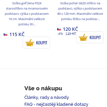
Soška golf žena F024
Soška pohár G620 stříbro na
starostříbro na mramorovém
podstavci, výška s podstavcem
podstavci, výška s podstavcem
80 x 120 mm. Maximální velikost
16 cm. Maximální velikost
potisku štítku na podstav...
potisku ští...
120 KČ
115 KČ
-4%
125 Kč
KOUPIT
KOUPIT
Vše o nákupu
Články, rady a návody
FAQ - nejčastěji kladené dotazy