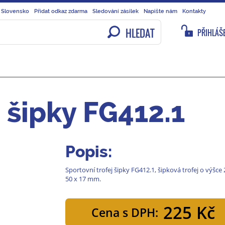
 Slovensko
Přidat odkaz zdarma
Sledování zásilek
Napište nám
Kontakty
HLEDAT
PŘIHLÁŠE
j šipky FG412.1
Popis:
Sportovní trofej šipky FG412.1, šipková trofej o výšce 
50 x 17 mm.
225 Kč
Cena s DPH: