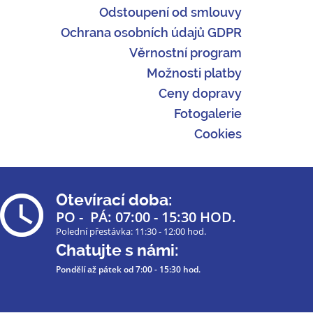
Odstoupení od smlouvy
Ochrana osobních údajů GDPR
Věrnostní program
Možnosti platby
Ceny dopravy
Fotogalerie
Cookies
Otevírací doba:
PO - PÁ: 07:00 - 15:30 HOD.
Polední přestávka: 11:30 - 12:00 hod.
Chatujte s námi:
Pondělí až pátek
od 7:00 - 15:30 hod.