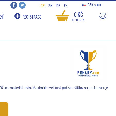
CZK
»
CZ
SK
DE
EN
0 KČ
NÍ
REGISTRACE
0 POLOŽEK
20 cm, materiál resin. Maximální velikost potisku štítku na podstavec je