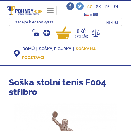
CZ
SK
DE
EN
Toggle
»
navigation
HLEDAT
0 KČ
0 POLOŽEK
DOMŮ
SOŠKY, FIGURKY
SOŠKY NA
PODSTAVCI
Soška stolní tenis F004
stříbro