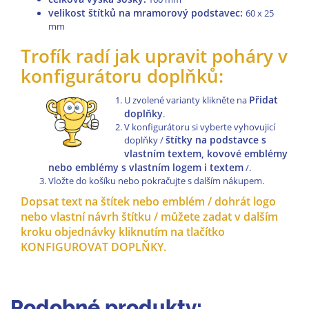
velikost štítků na mramorový podstavec:
60 x 25
mm
Trofík radí jak upravit poháry v
konfigurátoru doplňků:
Přidat
U zvolené varianty klikněte na
doplňky
.
V konfigurátoru si vyberte vyhovujicí
štítky na podstavce s
doplňky /
vlastním textem, kovové emblémy
nebo emblémy s vlastním logem i textem
/.
Vložte do košíku nebo pokračujte s dalším nákupem.
Dopsat text na štítek nebo emblém / dohrát logo
nebo vlastní návrh štítku / můžete zadat v dalším
kroku objednávky kliknutím na tlačítko
KONFIGUROVAT DOPLŇKY.
Podobné produkty: