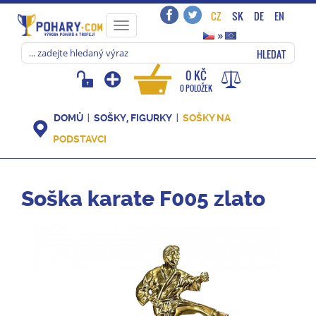
CZ
SK
DE
EN
Toggle
»
navigation
HLEDAT
0 KČ
0 POLOŽEK
DOMŮ
SOŠKY, FIGURKY
SOŠKY NA
PODSTAVCI
Soška karate F005 zlato