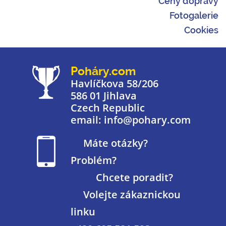
Ceny dopravy
Fotogalerie
Cookies
Poháry.com
Havlíčkova 58/206
586 01 Jihlava
Czech Republic
email: info@pohary.com
Máte otázky?
Problém?
Chcete poradit?
Volejte zákaznickou
linku