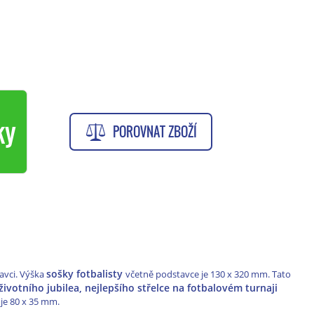
ky
POROVNAT ZBOŽÍ
sošky fotbalisty
avci. Výška
včetně podstavce je 130 x 320 mm. Tato
životního jubilea, nejlepšího střelce na fotbalovém turnaji
 je 80 x 35 mm.