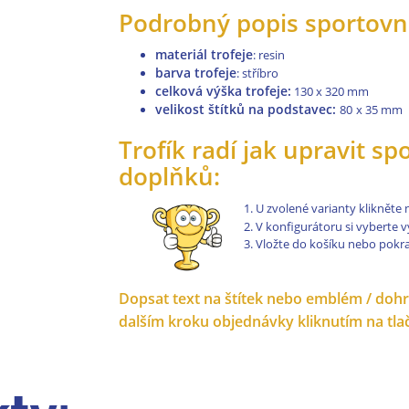
Podrobný popis sportovní 
materiál trofeje
: resin
barva trofeje
: stříbro
celková výška trofeje:
130 x 320 mm
velikost štítků na podstavec:
80
x 35 mm
Trofík radí jak upravit sp
doplňků:
U zvolené varianty klikněte
V konfigurátoru si vyberte v
Vložte do košíku nebo pokr
Dopsat text na štítek nebo emblém / dohrá
dalším kroku objednávky kliknutím na tla