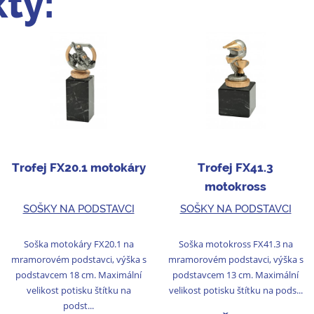
ty:
Trofej FX20.1 motokáry
Trofej FX41.3
motokross
SOŠKY NA PODSTAVCI
SOŠKY NA PODSTAVCI
Soška motokáry FX20.1 na
Soška motokross FX41.3 na
mramorovém podstavci, výška s
mramorovém podstavci, výška s
podstavcem 18 cm. Maximální
podstavcem 13 cm. Maximální
velikost potisku štítku na
velikost potisku štítku na pods...
podst...