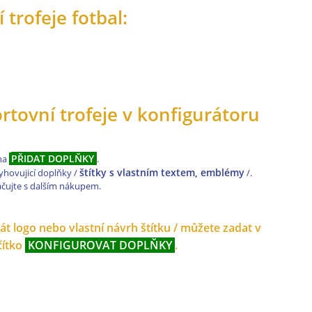
trofeje fotbal:
ortovní trofeje v konfigurátoru
PŘIDAT DOPLŇKY
 na
.
štítky s vlastním textem, emblémy
yhovujicí doplňky /
/.
ačujte s dalším nákupem.
t logo nebo vlastní návrh štítku / můžete zadat v
čítko
KONFIGUROVAT DOPLŇKY
.