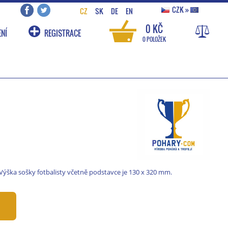
CZK
»
CZ
SK
DE
EN
0 KČ
NÍ
REGISTRACE
0 POLOŽEK
 Výška sošky fotbalisty včetně podstavce je 130 x 320 mm.