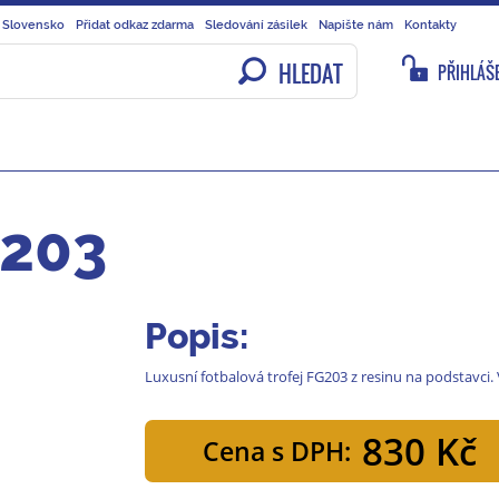
 Slovensko
Přidat odkaz zdarma
Sledování zásilek
Napište nám
Kontakty
HLEDAT
PŘIHLÁŠE
G203
Popis:
Luxusní fotbalová trofej FG203 z resinu na podstavci.
830 Kč
Cena s DPH: